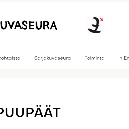
kohtaista
Sarjakuvaseura
Toiminta
In E
PUUPÄÄT