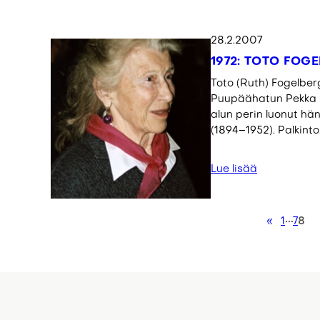
28.2.2007
1972: TOTO FOG
Toto (Ruth) Fogelber
Puupäähatun Pekka 
alun perin luonut hän
(1894–1952). Palkinto
Lue lisää
«
1
7
8