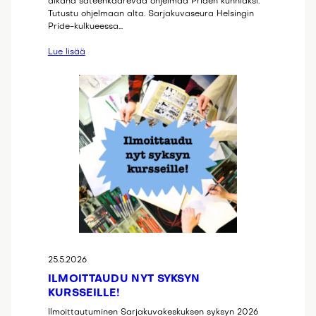
aikana sateenkaarevaa ohjelmaa Priden kunniaksi.
Tutustu ohjelmaan alta. Sarjakuvaseura Helsingin
Pride-kulkueessa…
Lue lisää
25.5.2026
ILMOITTAUDU NYT SYKSYN
KURSSEILLE!
Ilmoittautuminen Sarjakuvakeskuksen syksyn 2026