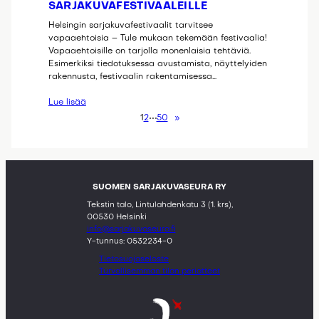
SARJAKUVAFESTIVAALEILLE
Helsingin sarjakuvafestivaalit tarvitsee
vapaaehtoisia – Tule mukaan tekemään festivaalia!
Vapaaehtoisille on tarjolla monenlaisia tehtäviä.
Esimerkiksi tiedotuksessa avustamista, näyttelyiden
rakennusta, festivaalin rakentamisessa…
Lue lisää
1
2
50
»
SUOMEN SARJAKUVASEURA RY
Tekstin talo, Lintulahdenkatu 3 (1. krs),
00530 Helsinki
info@sarjakuvaseura.fi
Y-tunnus: 0532234-0
Tietosuojaseloste
Turvallisemman tilan periatteet