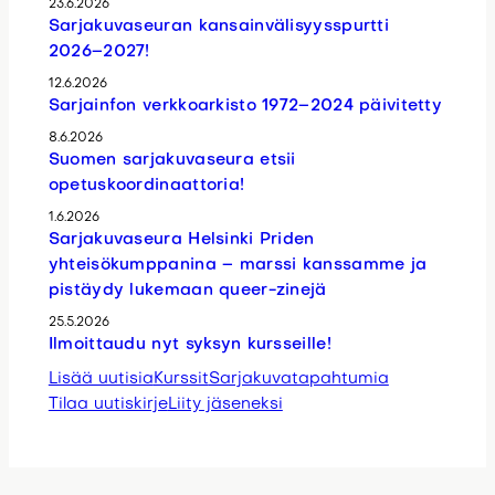
23.6.2026
Sarjakuvaseuran kansainvälisyysspurtti
2026–2027!
12.6.2026
Sarjainfon verkkoarkisto 1972–2024 päivitetty
8.6.2026
Suomen sarjakuvaseura etsii
opetuskoordinaattoria!
1.6.2026
Sarjakuvaseura Helsinki Priden
yhteisökumppanina – marssi kanssamme ja
pistäydy lukemaan queer-zinejä
25.5.2026
Ilmoittaudu nyt syksyn kursseille!
Lisää uutisia
Kurssit
Sarjakuvatapahtumia
Tilaa uutiskirje
Liity jäseneksi