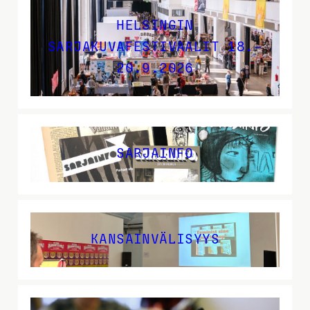
HELSINGIN
SARJAKUVAFESTIVAALIT 18.–
20.9.2026
SARJAINFO
KANSAINVÄLISYYS