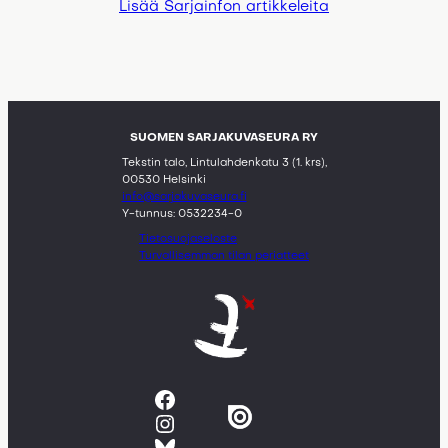
Lisää Sarjainfon artikkeleita
SUOMEN SARJAKUVASEURA RY
Tekstin talo, Lintulahdenkatu 3 (1. krs),
00530 Helsinki
info@sarjakuvaseura.fi
Y-tunnus: 0532234-0
Tietosuojaseloste
Turvallisemman tilan periatteet
Facebook
Instagram
Bluesky