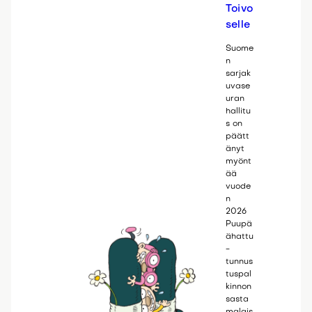
Toivo
selle
Suome
n
sarjak
uvase
uran
hallitu
s on
päätt
änyt
myönt
ää
vuode
n
2026
Puupä
ähattu
-
tunnus
tuspal
kinnon
sasta
malais