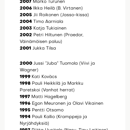
2007
Marko Turunen
2006
Ilkka Heilä (B. Virtanen)
2005
Jii Roikonen (Jasso-kissa)
2004
Timo Aarniala
2003
Katja Tukiainen
2002
Petri Hiltunen (Praedor,
Väinämöisen paluu)
2001
Jukka Tilsa
2000
Jussi ”Juba” Tuomola (Viivi ja
Wagner)
1999
Kati Kovàcs
1998
Pauli Heikkilä ja Markku
Paretskoi (Vanhat herrat)
1997
Matti Hagelberg
1996
Egon Meuronen ja Olavi Vikainen
1995
Pentti Otsamo
1994
Pauli Kallio (Kramppeja ja
Nyrjähdyksiä)