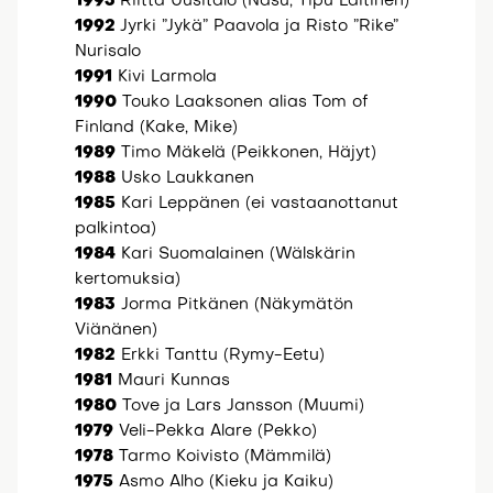
1993
Riitta Uusitalo (Nasu, Tipu Laitinen)
1992
Jyrki ”Jykä” Paavola ja Risto ”Rike”
Nurisalo
1991
Kivi Larmola
1990
Touko Laaksonen alias Tom of
Finland (Kake, Mike)
1989
Timo Mäkelä (Peikkonen, Häjyt)
1988
Usko Laukkanen
1985
Kari Leppänen (ei vastaanottanut
palkintoa)
1984
Kari Suomalainen (Wälskärin
kertomuksia)
1983
Jorma Pitkänen (Näkymätön
Viänänen)
1982
Erkki Tanttu (Rymy-Eetu)
1981
Mauri Kunnas
1980
Tove ja Lars Jansson (Muumi)
1979
Veli-Pekka Alare (Pekko)
1978
Tarmo Koivisto (Mämmilä)
1975
Asmo Alho (Kieku ja Kaiku)