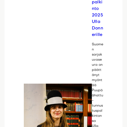
palki
nto
2025
Ulla
Donn
erille
Suome
n
sarjak
uvase
ura on
päätt
änyt
myönt
ää
Puupä
ähattu
-
tunnus
tuspal
kinton
sa
Ulla