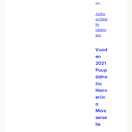
on…
Jatka
artikke
lin
lukemi
sta
Vuod
en
2021
Puup
ääha
ttu
Hann
eriin
a
Mois
seise
lle