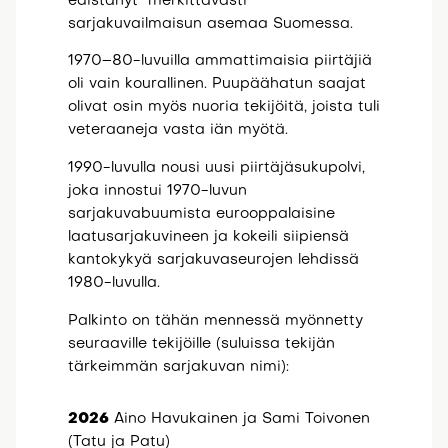
edistänyt merkittävästi
sarjakuvailmaisun asemaa Suomessa.
1970–80-luvuilla ammattimaisia piirtäjiä
oli vain kourallinen. Puupäähatun saajat
olivat osin myös nuoria tekijöitä, joista tuli
veteraaneja vasta iän myötä.
1990-luvulla nousi uusi piirtäjäsukupolvi,
joka innostui 1970-luvun
sarjakuvabuumista eurooppalaisine
laatusarjakuvineen ja kokeili siipiensä
kantokykyä sarjakuvaseurojen lehdissä
1980-luvulla.
Palkinto on tähän mennessä myönnetty
seuraaville tekijöille (suluissa tekijän
tärkeimmän sarjakuvan nimi):
2026
Aino Havukainen ja Sami Toivonen
(Tatu ja Patu)