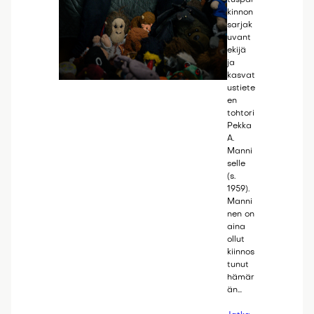
kinnon
sarjak
uvant
ekijä
ja
kasvat
ustiete
en
tohtori
Pekka
A.
Manni
selle
(s.
1959).
Manni
nen on
aina
ollut
kiinnos
tunut
hämär
än…