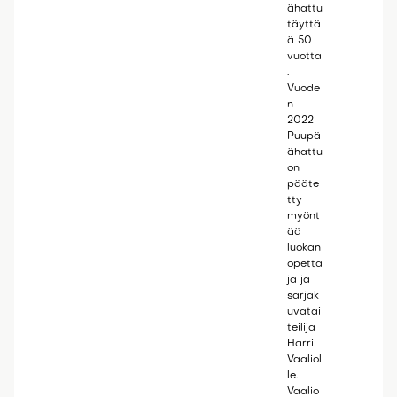
ähattu
täyttä
ä 50
vuotta
.
Vuode
n
2022
Puupä
ähattu
on
pääte
tty
myönt
ää
luokan
opetta
ja ja
sarjak
uvatai
teilija
Harri
Vaaliol
le.
Vaalio