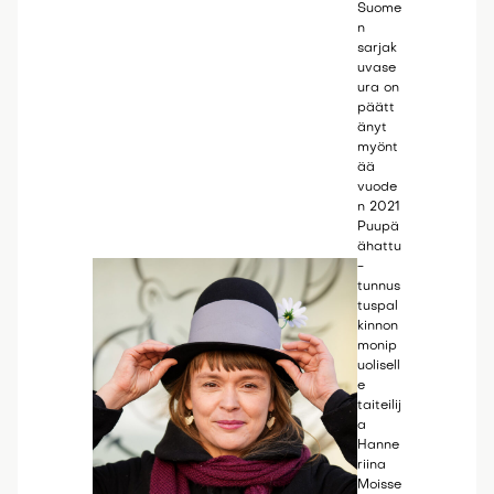
Suome
n
sarjak
uvase
ura on
päätt
änyt
myönt
ää
vuode
n 2021
Puupä
ähattu
-
tunnus
tuspal
kinnon
monip
uolisell
e
taiteilij
a
Hanne
riina
Moisse