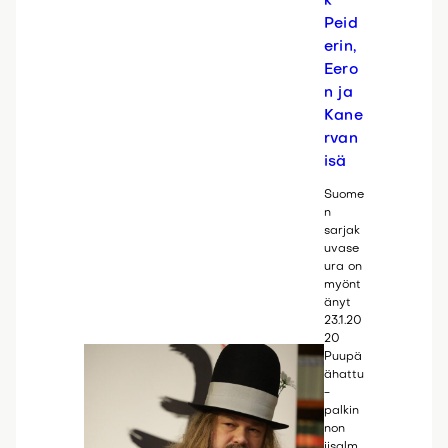
k
Peid
erin,
Eero
n ja
Kane
rvan
isä
Suome
n
sarjak
uvase
ura on
myönt
änyt
23.1.20
20
Puupä
ähattu
-
palkin
non
iisalm