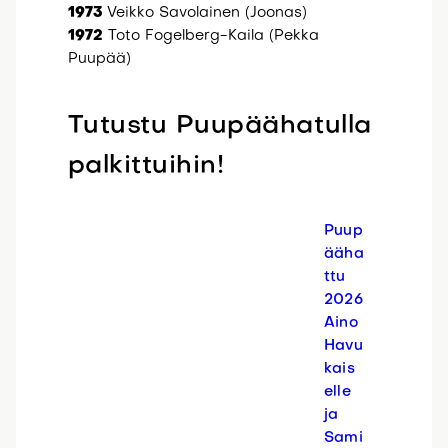
1973
Veikko Savolainen (Joonas)
1972
Toto Fogelberg-Kaila (Pekka
Puupää)
Tutustu Puupäähatulla
palkittuihin!
Puup
ääha
ttu
2026
Aino
Havu
kais
elle
ja
Sami