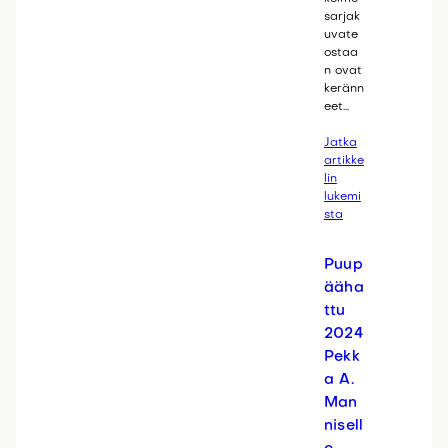
sarjak
uvate
ostaa
n ovat
keränn
eet…
Jatka
artikke
lin
lukemi
sta
Puup
ääha
ttu
2024
Pekk
a A.
Man
nisell