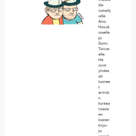
ille
taiteilij
oille
Aino
Havuk
aiselle
ja
Sami
Toivos
elle.
He
ovat
yhdes
sä
luonee
t
erittäi
n
korkea
tasois
en
lasten
kirja-
ja