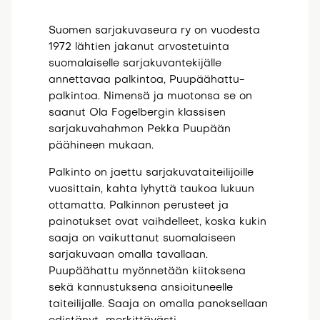
Suomen sarjakuvaseura ry on vuodesta
1972 lähtien jakanut arvostetuinta
suomalaiselle sarjakuvantekijälle
annettavaa palkintoa, Puupäähattu-
palkintoa. Nimensä ja muotonsa se on
saanut Ola Fogelbergin klassisen
sarjakuvahahmon Pekka Puupään
päähineen mukaan.
Palkinto on jaettu sarjakuvataiteilijoille
vuosittain, kahta lyhyttä taukoa lukuun
ottamatta. Palkinnon perusteet ja
painotukset ovat vaihdelleet, koska kukin
saaja on vaikuttanut suomalaiseen
sarjakuvaan omalla tavallaan.
Puupäähattu myönnetään kiitoksena
sekä kannustuksena ansioituneelle
taiteilijalle. Saaja on omalla panoksellaan