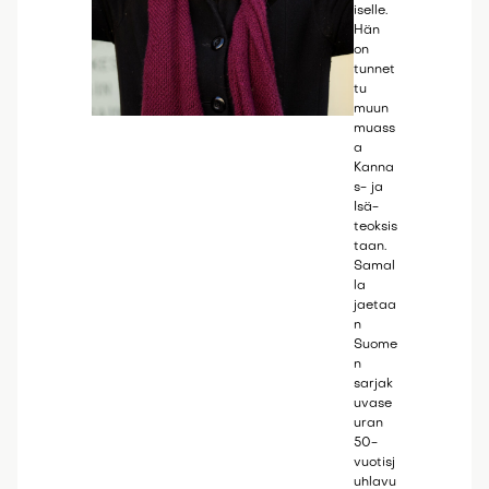
iselle.
Hän
on
tunnet
tu
muun
muass
a
Kanna
s- ja
Isä-
teoksis
taan.
Samal
la
jaetaa
n
Suome
n
sarjak
uvase
uran
50-
vuotisj
uhlavu