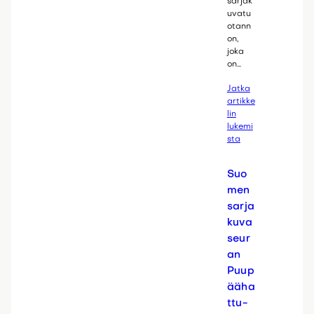
sarjak
uvatu
otann
on,
joka
on…
Jatka
artikke
lin
lukemi
sta
Suo
men
sarja
kuva
seur
an
Puup
ääha
ttu-