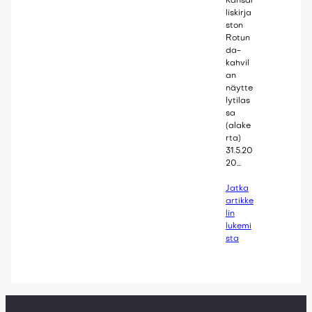
Kansal
liskirja
ston
Rotun
da-
kahvil
an
näytte
lytilas
sa
(alake
rta)
31.5.20
20…
Jatka
artikke
lin
lukemi
sta