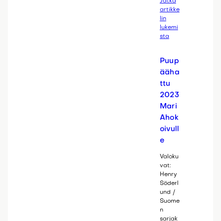
Jatka
artikke
lin
lukemi
sta
Puup
ääha
ttu
2023
Mari
Ahok
oivull
e
Valoku
vat:
Henry
Söderl
und /
Suome
n
sarjak