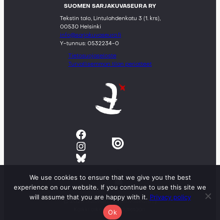
SUOMEN SARJAKUVASEURA RY
Tekstin talo, Lintulahdenkatu 3 (1. krs),
00530 Helsinki
info@sarjakuvaseura.fi
Y-tunnus: 0532234-0
Tietosuojaseloste
Turvallisemman tilan periatteet
Facebook
Instagram
Bluesky
We use cookies to ensure that we give you the best
experience on our website. If you continue to use this site we
will assume that you are happy with it.
Privacy policy
© 2023 Suomen sarjakuvaseura ry
Kaikki oikeudet pidätetään.
Ok