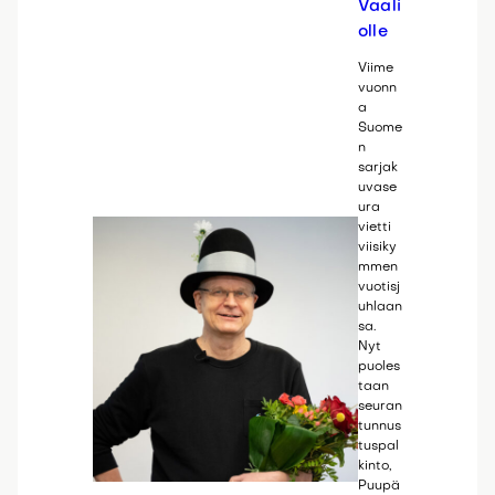
Vaali
olle
Viime
vuonn
a
Suome
n
sarjak
uvase
ura
vietti
viisiky
mmen
vuotisj
uhlaan
sa.
Nyt
puoles
taan
seuran
tunnus
tuspal
kinto,
Puupä