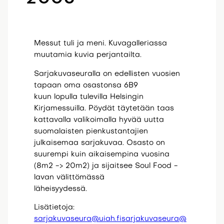
Messut tuli ja meni. Kuvagalleriassa
muutamia kuvia perjantailta.
Sarjakuvaseuralla on edellisten vuosien
tapaan oma osastonsa 6B9
kuun lopulla tulevilla Helsingin
Kirjamessuilla. Pöydät täytetään taas
kattavalla valikoimalla hyvää uutta
suomalaisten pienkustantajien
julkaisemaa sarjakuvaa. Osasto on
suurempi kuin aikaisempina vuosina
(8m2 -> 20m2) ja sijaitsee Soul Food -
lavan välittömässä
läheisyydessä.
Lisätietoja:
sarjakuvaseura@uiah.fi
sarjakuvaseura@