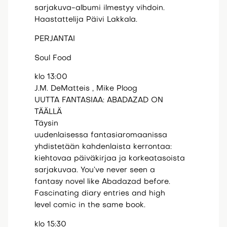
sarjakuva-albumi ilmestyy vihdoin.
Haastattelija Päivi Lakkala.
PERJANTAI
Soul Food
klo 13:00
J.M. DeMatteis , Mike Ploog
UUTTA FANTASIAA: ABADAZAD ON
TÄÄLLÄ
Täysin
uudenlaisessa fantasiaromaanissa
yhdistetään kahdenlaista kerrontaa:
kiehtovaa päiväkirjaa ja korkeatasoista
sarjakuvaa. You’ve never seen a
fantasy novel like Abadazad before.
Fascinating diary entries and high
level comic in the same book.
klo 15:30