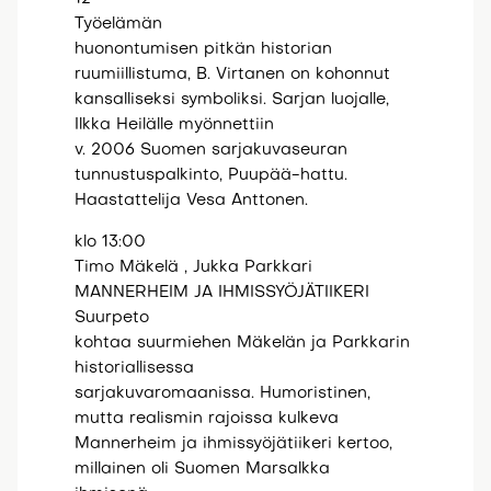
Työelämän
huonontumisen pitkän historian
ruumiillistuma, B. Virtanen on kohonnut
kansalliseksi symboliksi. Sarjan luojalle,
Ilkka Heilälle myönnettiin
v. 2006 Suomen sarjakuvaseuran
tunnustuspalkinto, Puupää-hattu.
Haastattelija Vesa Anttonen.
klo 13:00
Timo Mäkelä , Jukka Parkkari
MANNERHEIM JA IHMISSYÖJÄTIIKERI
Suurpeto
kohtaa suurmiehen Mäkelän ja Parkkarin
historiallisessa
sarjakuvaromaanissa. Humoristinen,
mutta realismin rajoissa kulkeva
Mannerheim ja ihmissyöjätiikeri kertoo,
millainen oli Suomen Marsalkka