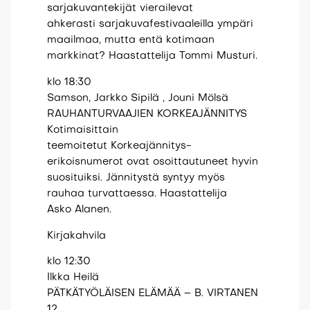
sarjakuvantekijät vierailevat
ahkerasti sarjakuvafestivaaleilla ympäri
maailmaa, mutta entä kotimaan
markkinat? Haastattelija Tommi Musturi.
klo 18:30
Samson, Jarkko Sipilä , Jouni Mölsä
RAUHANTURVAAJIEN KORKEAJÄNNITYS
Kotimaisittain
teemoitetut Korkeajännitys-
erikoisnumerot ovat osoittautuneet hyvin
suosituiksi. Jännitystä syntyy myös
rauhaa turvattaessa. Haastattelija
Asko Alanen.
Kirjakahvila
klo 12:30
Ilkka Heilä
PÄTKÄTYÖLÄISEN ELÄMÄÄ – B. VIRTANEN
12