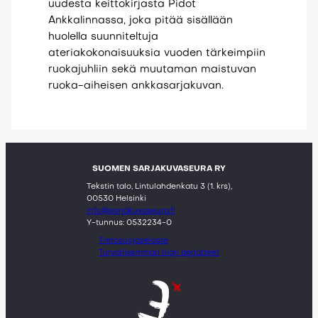
uudesta keittokirjasta Pidot
Ankkalinnassa, joka pitää sisällään
huolella suunniteltuja
ateriakokonaisuuksia vuoden tärkeimpiin
ruokajuhliin sekä muutaman maistuvan
ruoka-aiheisen ankkasarjakuvan.
SUOMEN SARJAKUVASEURA RY
Tekstin talo, Lintulahdenkatu 3 (1. krs),
00530 Helsinki
info@sarjakuvaseura.fi
Y-tunnus: 0532234-0
Tietosuojaseloste
Turvallisemman tilan periatteet