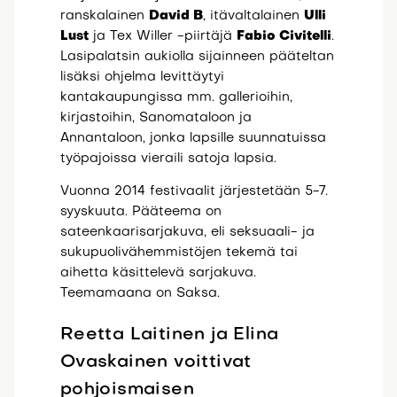
ranskalainen
David B
, itävaltalainen
Ulli
Lust
ja Tex Willer -piirtäjä
Fabio Civitelli
.
Lasipalatsin aukiolla sijainneen pääteltan
lisäksi ohjelma levittäytyi
kantakaupungissa mm. gallerioihin,
kirjastoihin, Sanomataloon ja
Annantaloon, jonka lapsille suunnatuissa
työpajoissa vieraili satoja lapsia.
Vuonna 2014 festivaalit järjestetään 5-7.
syyskuuta. Pääteema on
sateenkaarisarjakuva, eli seksuaali- ja
sukupuolivähemmistöjen tekemä tai
aihetta käsittelevä sarjakuva.
Teemamaana on Saksa.
Reetta Laitinen ja Elina
Ovaskainen voittivat
pohjoismaisen