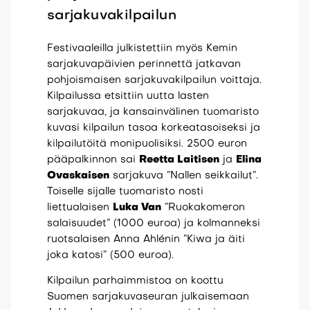
sarjakuvakilpailun
Festivaaleilla julkistettiin myös Kemin
sarjakuvapäivien perinnettä jatkavan
pohjoismaisen sarjakuvakilpailun voittaja.
Kilpailussa etsittiin uutta lasten
sarjakuvaa, ja kansainvälinen tuomaristo
kuvasi kilpailun tasoa korkeatasoiseksi ja
kilpailutöitä monipuolisiksi. 2500 euron
pääpalkinnon sai
Reetta Laitisen
ja
Elina
Ovaskaisen
sarjakuva ”Nallen seikkailut”.
Toiselle sijalle tuomaristo nosti
liettualaisen
Luka Van
”Ruokakomeron
salaisuudet” (1000 euroa) ja kolmanneksi
ruotsalaisen Anna Ahlénin ”Kiwa ja äiti
joka katosi” (500 euroa).
Kilpailun parhaimmistoa on koottu
Suomen sarjakuvaseuran julkaisemaan