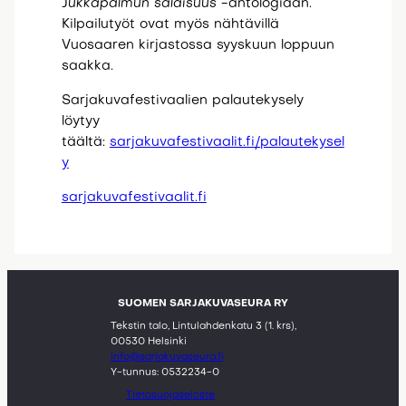
J
ukkapalmun salaisuus
-antologiaan.
Kilpailutyöt ovat myös nähtävillä
Vuosaaren kirjastossa syyskuun loppuun
saakka.
Sarjakuvafestivaalien palautekysely
löytyy
täältä:
sarjakuvafestivaalit.fi/palautekysel
y
sarjakuvafestivaalit.fi
SUOMEN SARJAKUVASEURA RY
Tekstin talo, Lintulahdenkatu 3 (1. krs),
00530 Helsinki
info@sarjakuvaseura.fi
Y-tunnus: 0532234-0
Tietosuojaseloste