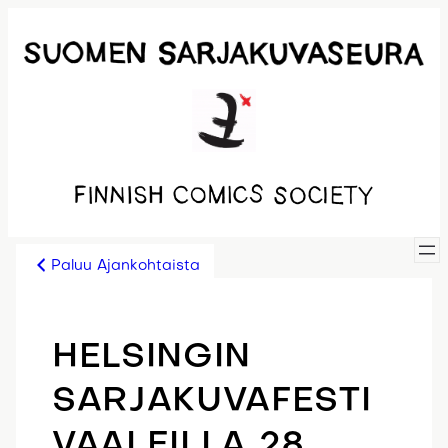
Siirry
sisältöön
Paluu Ajankohtaista
HELSINGIN
SARJAKUVAFESTI
VAALEILLA 28