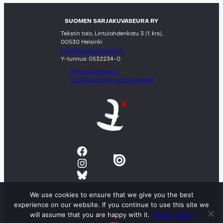
SUOMEN SARJAKUVASEURA RY
Tekstin talo, Lintulahdenkatu 3 (1. krs),
00530 Helsinki
info@sarjakuvaseura.fi
Y-tunnus: 0532234-0
Tietosuojaseloste
Turvallisemman tilan periatteet
Facebook
Instagram
Bluesky
We use cookies to ensure that we give you the best
experience on our website. If you continue to use this site we
will assume that you are happy with it.
Privacy policy
© 2023 Suomen sarjakuvaseura ry