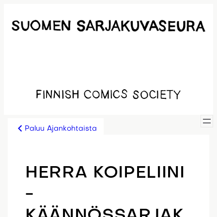
Siirry
sisältöön
Paluu Ajankohtaista
HERRA KOIPELIINI
-
KÄÄNNÖSSARJAK