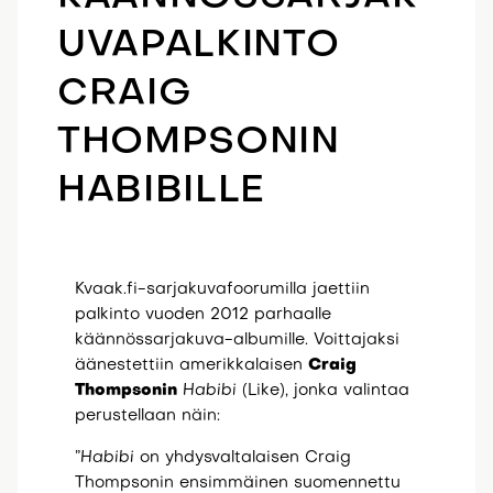
UVAPALKINTO
CRAIG
THOMPSONIN
HABIBILLE
Kvaak.fi-sarjakuvafoorumilla jaettiin
palkinto vuoden 2012 parhaalle
käännössarjakuva-albumille. Voittajaksi
äänestettiin amerikkalaisen
Craig
Thompsonin
Habibi
(Like), jonka valintaa
perustellaan näin:
”
Habibi
on yhdysvaltalaisen Craig
Thompsonin ensimmäinen suomennettu