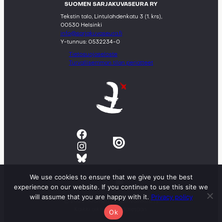
SUOMEN SARJAKUVASEURA RY
Tekstin talo, Lintulahdenkatu 3 (1. krs),
00530 Helsinki
info@sarjakuvaseura.fi
Y-tunnus: 0532234-0
Tietosuojaseloste
Turvallisemman tilan periatteet
Facebook
Instagram
Bluesky
We use cookies to ensure that we give you the best
experience on our website. If you continue to use this site we
will assume that you are happy with it.
Privacy policy
© 2023 Suomen sarjakuvaseura ry
Kaikki oikeudet pidätetään.
Ok