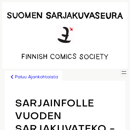
Siirry
sisältöön
Paluu Ajankohtaista
SARJAINFOLLE
VUODEN
SARJAKUVATEKO -