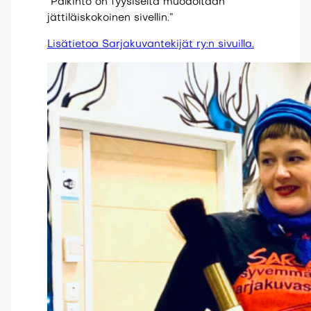
”Palkinto on fyysiseltä muodoltaan
jättiläiskokoinen sivellin.”
Lisätietoa Sarjakuvantekijät ry:n sivuilla.