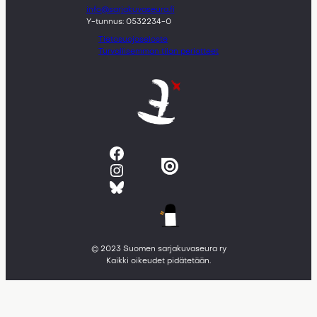
info@sarjakuvaseura.fi
Y-tunnus: 0532234-0
Tietosuojaseloste
Turvallisemman tilan periatteet
Facebook
Instagram
Bluesky
© 2023 Suomen sarjakuvaseura ry
Kaikki oikeudet pidätetään.