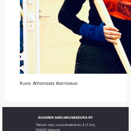
Kuva: Athanasía Aarniosuo
SUOMEN SARJAKUVASEURA RY
Tekstin talo, Lintulahdenkatu 3 (1. krs),
00530 Helsinki