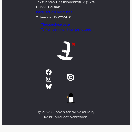
Tekstin talo, Lintulahdenkatu 3 (1. krs),
00530 Helsinki
info@sarjakuvaseura.fi
Y-tunnus: 0532234-0
Tietosuojaseloste
Turvallisemman tilan periatteet
Facebook
Instagram
Bluesky
© 2023 Suomen sarjakuvaseura ry
Kaikki oikeudet pidätetään.