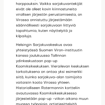
harppauksin. Vaikka sarjakuvantekijät
eivät ole olleet kovin kiinnostuneita
virallisen järjestön perustamisesta, on
Virossa onnistuttu järjestämään
säännöllisesti sarjakuvaan liittyviä
tapahtumia, kuten näyttelyitä ja
kilpailuja.
Helsingin Sarjakuvakeskus avaa
yhteistyössä Suomen Viron-instituutin
kanssa joulukuussa Tallinnan
ydinkeskustaan pop-up
Koomiksikeskuksen. Vierailevan keskuksen
tarkoituksena on antaa yksi esimerkki
siitä, kuinka sarjakuva-alan toimijoita
voitaisiin koota Virossa yhteen.
Historialliseen Rotermannin kortteliin
avautuvassa Koomiksikeskuksessa
järjestetään pop-up -viikon aikana muun
muassa työpajoja, artistiesittelyitä,