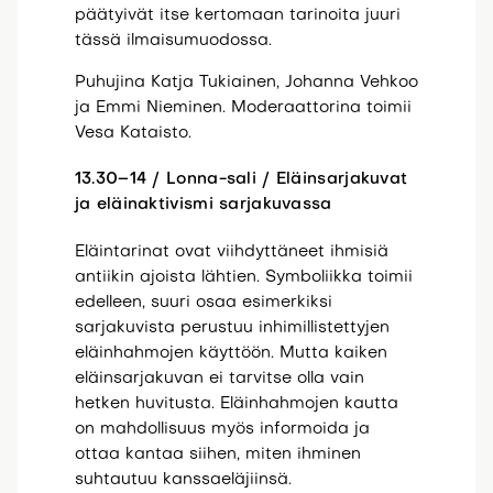
päätyivät itse kertomaan tarinoita juuri
tässä ilmaisumuodossa.
Puhujina Katja Tukiainen, Johanna Vehkoo
ja Emmi Nieminen. Moderaattorina toimii
Vesa Kataisto.
13.30–14 / Lonna-sali / Eläinsarjakuvat
ja eläinaktivismi sarjakuvassa
Eläintarinat ovat viihdyttäneet ihmisiä
antiikin ajoista lähtien. Symboliikka toimii
edelleen, suuri osaa esimerkiksi
sarjakuvista perustuu inhimillistettyjen
eläinhahmojen käyttöön. Mutta kaiken
eläinsarjakuvan ei tarvitse olla vain
hetken huvitusta. Eläinhahmojen kautta
on mahdollisuus myös informoida ja
ottaa kantaa siihen, miten ihminen
suhtautuu kanssaeläjiinsä.