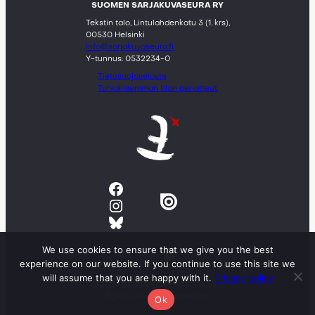
SUOMEN SARJAKUVASEURA RY
Tekstin talo, Lintulahdenkatu 3 (1. krs),
00530 Helsinki
info@sarjakuvaseura.fi
Y-tunnus: 0532234-0
Tietosuojaseloste
Turvallisemman tilan periatteet
Facebook
Instagram
Bluesky
We use cookies to ensure that we give you the best
experience on our website. If you continue to use this site we
will assume that you are happy with it.
Privacy policy
© 2023 Suomen sarjakuvaseura ry
Kaikki oikeudet pidätetään.
Ok