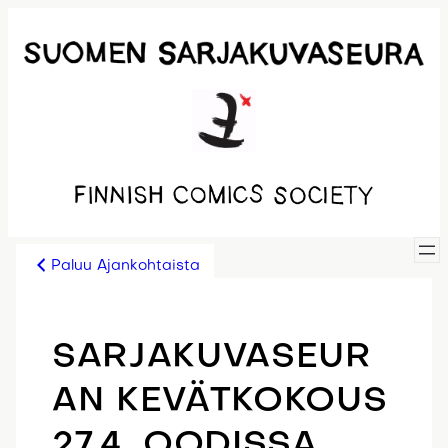
Siirry
sisältöön
Paluu Ajankohtaista
SARJAKUVASEUR
AN KEVÄTKOKOUS
27.4. OODISSA