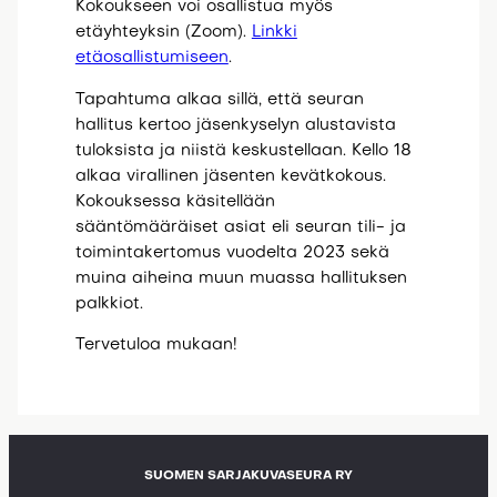
Kokoukseen voi osallistua myös
etäyhteyksin (Zoom).
Linkki
etäosallistumiseen
.
Tapahtuma alkaa sillä, että seuran
hallitus kertoo jäsenkyselyn alustavista
tuloksista ja niistä keskustellaan. Kello 18
alkaa virallinen jäsenten kevätkokous.
Kokouksessa käsitellään
sääntömääräiset asiat eli seuran tili- ja
toimintakertomus vuodelta 2023 sekä
muina aiheina muun muassa hallituksen
palkkiot.
Tervetuloa mukaan!
SUOMEN SARJAKUVASEURA RY