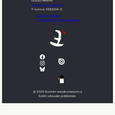
00530 Helsinki
info@sarjakuvaseura.fi
Y-tunnus: 0532234-0
Tietosuojaseloste
Turvallisemman tilan periatteet
Facebook
Instagram
Bluesky
© 2023 Suomen sarjakuvaseura ry
Kaikki oikeudet pidätetään.