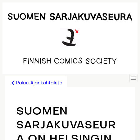
Siirry
sisältöön
Paluu Ajankohtaista
SUOMEN
SARJAKUVASEUR
A ON HELSINGIN