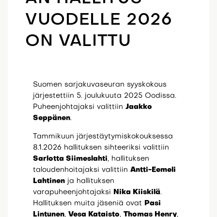
VUODELLE 2026
ON VALITTU
Suomen sarjakuvaseuran syyskokous
järjestettiin 5. joulukuuta 2025 Oodissa.
Puheenjohtajaksi valittiin
Jaakko
Seppänen
.
Tammikuun järjestäytymiskokouksessa
8.1.2026 hallituksen sihteeriksi valittiin
Sarlotta Siimeslahti
, hallituksen
taloudenhoitajaksi valittiin
Antti-Eemeli
Lahtinen
ja hallituksen
varapuheenjohtajaksi
Nika Kiiskilä
.
Hallituksen muita jäseniä ovat
Pasi
Lintunen
,
Vesa Kataisto
,
Thomas Henry
,