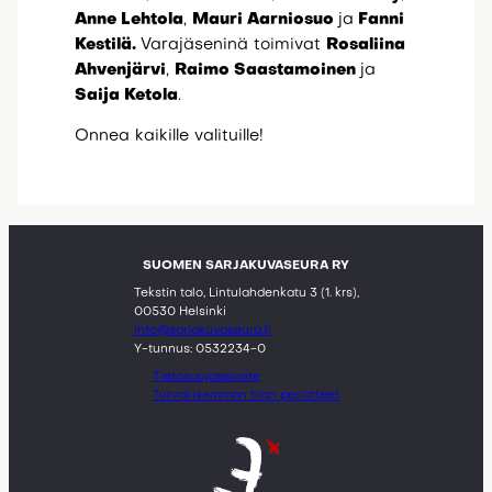
Anne Lehtola
,
Mauri Aarniosuo
ja
Fanni
Kestilä.
Varajäseninä toimivat
Rosaliina
Ahvenjärvi
,
Raimo Saastamoinen
ja
Saija Ketola
.
Onnea kaikille valituille!
SUOMEN SARJAKUVASEURA RY
Tekstin talo, Lintulahdenkatu 3 (1. krs),
00530 Helsinki
info@sarjakuvaseura.fi
Y-tunnus: 0532234-0
Tietosuojaseloste
Turvallisemman tilan periatteet