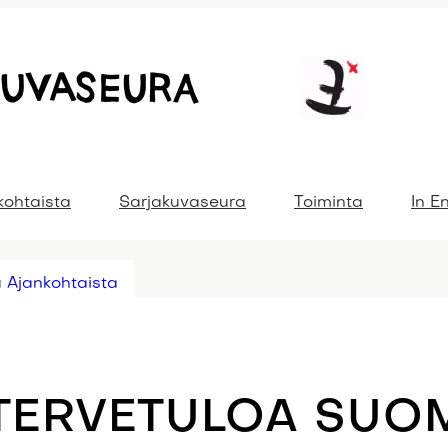
kohtaista
Sarjakuvaseura
Toiminta
In E
 Ajankohtaista
TERVETULOA SUO