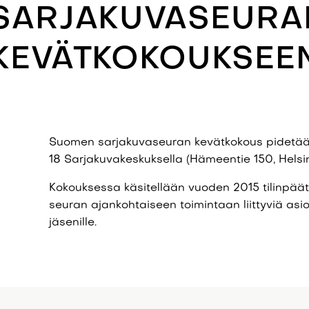
SARJAKUVASEURA
KEVÄTKOKOUKSEEN 
Suomen sarjakuvaseuran kevätkokous pidetään 
18 Sarjakuvakeskuksella (Hämeentie 150, Helsin
Kokouksessa käsitellään vuoden 2015 tilinpäät
seuran ajankohtaiseen toimintaan liittyviä asi
jäsenille.