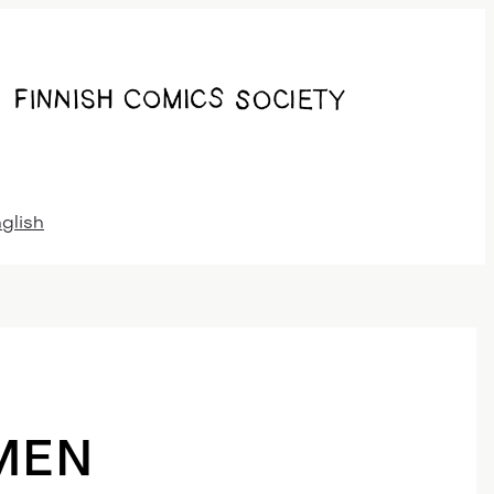
nglish
MEN