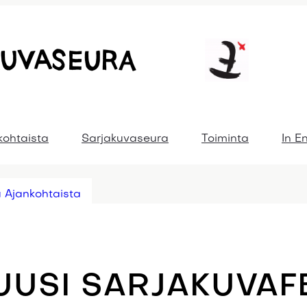
kohtaista
Sarjakuvaseura
Toiminta
In E
 Ajankohtaista
UUSI SARJAKUVAFE