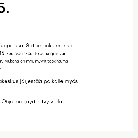
5.
i Kuopiossa, Satamankulmassa
15
. F
estivaali käsittelee sarjakuvan
seen. Mukana on mm. myyntitapahtuma
a.
keskus järjestää paikalle myös
.
Ohjelma täydentyy vielä.