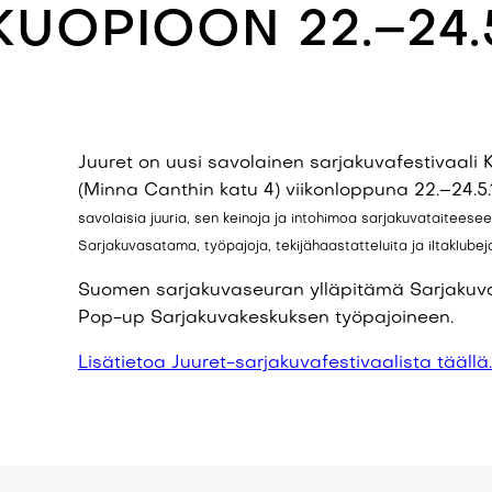
KUOPIOON 22.–24.
Juuret on uusi savolainen sarjakuvafestivaal
(Minna Canthin katu 4) viikonloppuna 22.–24.5.
savolaisia juuria, sen keinoja ja intohimoa sarjakuvataitee
Sarjakuvasatama, työpajoja, tekijähaastatteluita ja iltaklubej
Suomen sarjakuvaseuran ylläpitämä Sarjakuva
Pop-up Sarjakuvakeskuksen työpajoineen.
Lisätietoa Juuret-sarjakuvafestivaalista täällä