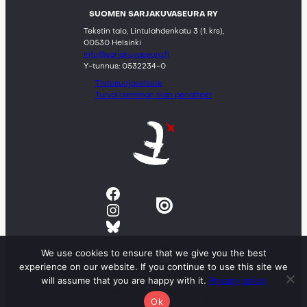
SUOMEN SARJAKUVASEURA RY
Tekstin talo, Lintulahdenkatu 3 (1. krs),
00530 Helsinki
info@sarjakuvaseura.fi
Y-tunnus: 0532234-0
Tietosuojaseloste
Turvallisemman tilan periatteet
Facebook
Instagram
Bluesky
We use cookies to ensure that we give you the best
experience on our website. If you continue to use this site we
will assume that you are happy with it.
Privacy policy
© 2023 Suomen sarjakuvaseura ry
Kaikki oikeudet pidätetään.
Ok