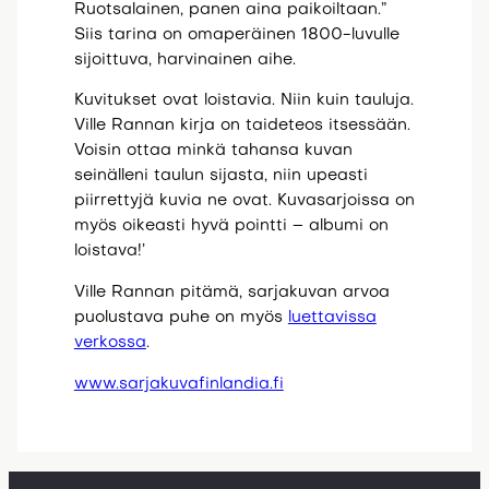
Ruotsalainen, panen aina paikoiltaan.”
Siis tarina on omaperäinen 1800-luvulle
sijoittuva, harvinainen aihe.
Kuvitukset ovat loistavia. Niin kuin tauluja.
Ville Rannan kirja on taideteos itsessään.
Voisin ottaa minkä tahansa kuvan
seinälleni taulun sijasta, niin upeasti
piirrettyjä kuvia ne ovat. Kuvasarjoissa on
myös oikeasti hyvä pointti – albumi on
loistava!’
Ville Rannan pitämä, sarjakuvan arvoa
puolustava puhe on myös
luettavissa
verkossa
.
www.sarjakuvafinlandia.fi