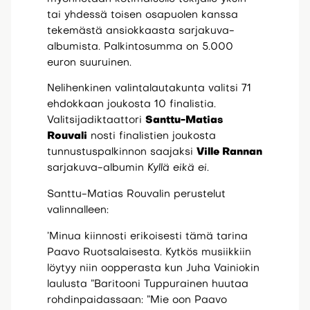
tai yhdessä toisen osapuolen kanssa
tekemästä ansiokkaasta sarjakuva-
albumista. Palkintosumma on 5.000
euron suuruinen.
Nelihenkinen valintalautakunta valitsi 71
ehdokkaan joukosta 10 finalistia.
Valitsijadiktaattori
Santtu-Matias
Rouvali
nosti finalistien joukosta
tunnustuspalkinnon saajaksi
Ville Rannan
sarjakuva-albumin
Kyllä eikä ei.
Santtu-Matias Rouvalin perustelut
valinnalleen:
’Minua kiinnosti erikoisesti tämä tarina
Paavo Ruotsalaisesta. Kytkös musiikkiin
löytyy niin oopperasta kun Juha Vainiokin
laulusta ”Baritooni Tuppurainen huutaa
rohdinpaidassaan: ”Mie oon Paavo