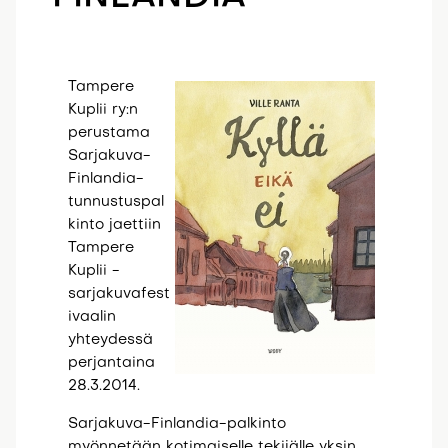
Tampere
Kuplii ry:n
perustama
Sarjakuva-
Finlandia-
tunnustuspal
kinto jaettiin
Tampere
Kuplii -
sarjakuvafest
ivaalin
yhteydessä
perjantaina
28.3.2014.
Sarjakuva-Finlandia-palkinto
myönnetään kotimaiselle tekijälle yksin