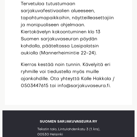
Tervetuloa tutustumaan
sarjakuvafestivaalien alueeseen,
tapahtumapaikkoihin, näytteilleasettajiin
ja monipuoliseen ohjelmaan.
Kiertokävelyn kokoontuminen klo 13
Suomen sarjakuvaseuran pöydän
kohdalla, pääteltassa Lasipalatsin
aukiolla (Mannerheimintie 22-24).
Kierros kestää noin tunnin. Kävelyitä eri
ryhmille voi tiedustella myös muille
ajankohdille. Ota yhteyttä Kalle Hakkola /
0503447615 tai info@sarjakuvaseura.fi.
SUOMEN SARJAKUVASEURA RY
Tekstin talo, Lintulahdenkatu 3 (1. krs),
00530 Helsinki