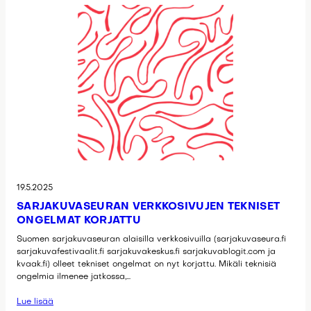
19.5.2025
SARJAKUVASEURAN VERKKOSIVUJEN TEKNISET
ONGELMAT KORJATTU
Suomen sarjakuvaseuran alaisilla verkkosivuilla (sarjakuvaseura.fi
sarjakuvafestivaalit.fi sarjakuvakeskus.fi sarjakuvablogit.com ja
kvaak.fi) olleet tekniset ongelmat on nyt korjattu. Mikäli teknisiä
ongelmia ilmenee jatkossa,…
Lue lisää