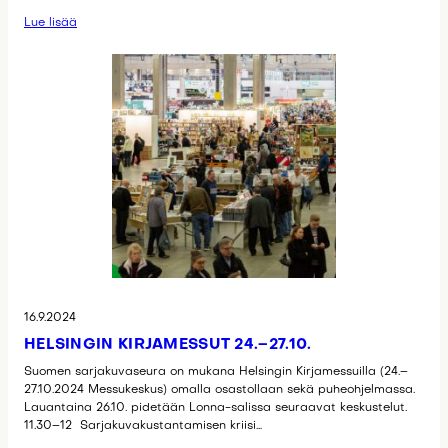
Lue lisää
16.9.2024
HELSINGIN KIRJAMESSUT 24.–27.10.
Suomen sarjakuvaseura on mukana Helsingin Kirjamessuilla (24.–
27.10.2024 Messukeskus) omalla osastollaan sekä puheohjelmassa.
Lauantaina 26.10. pidetään Lonna-salissa seuraavat keskustelut.
11.30–12 Sarjakuvakustantamisen kriisi…