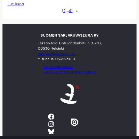
Lue lisää
1
2
41
»
SUOMEN SARJAKUVASEURA RY
Tekstin talo, Lintulahdenkatu 3 (1. krs),
00530 Helsinki
info@sarjakuvaseura.fi
Y-tunnus: 0532234-0
Tietosuojaseloste
Turvallisemman tilan periatteet
Facebook
Instagram
Bluesky