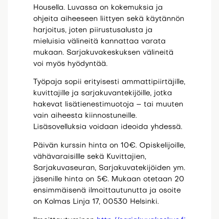
Housella. Luvassa on kokemuksia ja
ohjeita aiheeseen liittyen sekä käytännön
harjoitus, joten piirustusalusta ja
mieluisia välineitä kannattaa varata
mukaan. Sarjakuvakeskuksen välineitä
voi myös hyödyntää.
Työpaja sopii erityisesti ammattipiirtäjille,
kuvittajille ja sarjakuvantekijöille, jotka
hakevat lisätienestimuotoja – tai muuten
vain aiheesta kiinnostuneille.
Lisäsovelluksia voidaan ideoida yhdessä.
Päivän kurssin hinta on 10€. Opiskelijoille,
vähävaraisillle sekä Kuvittajien,
Sarjakuvaseuran, Sarjakuvatekijöiden ym.
jäsenille hinta on 5€. Mukaan otetaan 20
ensimmäisenä ilmoittautunutta ja osoite
on Kolmas Linja 17, 00530 Helsinki.