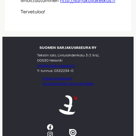
Ilmoittautuminen
http://sarjakuvakeskus.fi
Tervetuloa!
SUOMEN SARJAKUVASEURA RY
Tekstin talo, Lintulahdenkatu 3 (1. krs),
00530 Helsinki
info@sarjakuvaseura.fi
Y-tunnus: 0532234-0
Tietosuojaseloste
Turvallisemman tilan periatteet
Facebook
Instagram