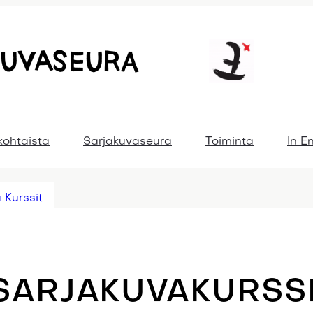
kohtaista
Sarjakuvaseura
Toiminta
In E
 Kurssit
SARJAKUVAKURSSI 