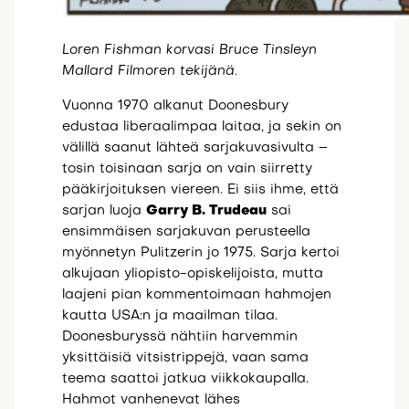
Loren Fishman korvasi Bruce Tinsleyn
Mallard Filmoren tekijänä.
Vuonna 1970 alkanut Doonesbury
edustaa liberaalimpaa laitaa, ja sekin on
välillä saanut lähteä sarjakuvasivulta –
tosin toisinaan sarja on vain siirretty
pääkirjoituksen viereen. Ei siis ihme, että
sarjan luoja
Garry B. Trudeau
sai
ensimmäisen sarjakuvan perusteella
myönnetyn Pulitzerin jo 1975. Sarja kertoi
alkujaan yliopisto-opiskelijoista, mutta
laajeni pian kommentoimaan hahmojen
kautta USA:n ja maailman tilaa.
Doonesburyssä nähtiin harvemmin
yksittäisiä vitsistrippejä, vaan sama
teema saattoi jatkua viikkokaupalla.
Hahmot vanhenevat lähes