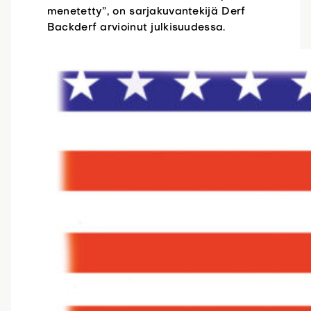
menetetty”, on sarjakuvantekijä Derf
Backderf arvioinut julkisuudessa.