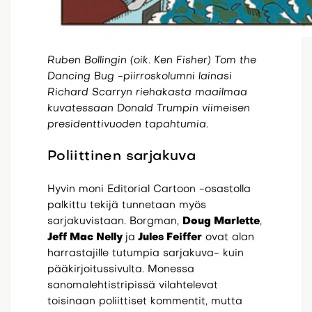
Ruben Bollingin (oik. Ken Fisher) Tom the
Dancing Bug -piirroskolumni lainasi
Richard Scarryn riehakasta maailmaa
kuvatessaan Donald Trumpin viimeisen
presidenttivuoden tapahtumia.
Poliittinen sarjakuva
Hyvin moni Editorial Cartoon -osastolla
palkittu tekijä tunnetaan myös
sarjakuvistaan. Borgman,
Doug Marlette
,
Jeff Mac Nelly
ja
Jules Feiffer
ovat alan
harrastajille tutumpia sarjakuva- kuin
pääkirjoitussivulta. Monessa
sanomalehtistripissä vilahtelevat
toisinaan poliittiset kommentit, mutta