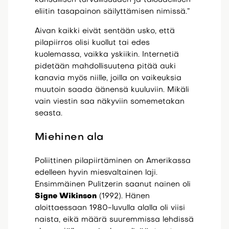
kansallisen turvallisuuden ja taloudellisen
eliitin tasapainon säilyttämisen nimissä.”
Aivan kaikki eivät sentään usko, että
pilapiirros olisi kuollut tai edes
kuolemassa, vaikka yskiikin. Internetiä
pidetään mahdollisuutena pitää auki
kanavia myös niille, joilla on vaikeuksia
muutoin saada äänensä kuuluviin. Mikäli
vain viestin saa näkyviin somemetakan
seasta.
Miehinen ala
Poliittinen pilapiirtäminen on Amerikassa
edelleen hyvin miesvaltainen laji.
Ensimmäinen Pulitzerin saanut nainen oli
Signe Wikinson
(1992). Hänen
aloittaessaan 1980-luvulla alalla oli viisi
naista, eikä määrä suuremmissa lehdissä