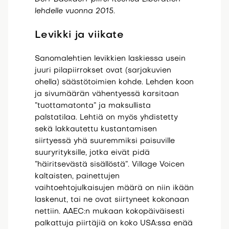
lehdelle vuonna 2015.
Levikki ja viikate
Sanomalehtien levikkien laskiessa usein
juuri pilapiirrokset ovat (sarjakuvien
ohella) säästötoimien kohde. Lehden koon
ja sivumäärän vähentyessä karsitaan
”tuottamatonta” ja maksullista
palstatilaa. Lehtiä on myös yhdistetty
sekä lakkautettu kustantamisen
siirtyessä yhä suuremmiksi paisuville
suuryrityksille, jotka eivät pidä
”häiritsevästä sisällöstä”. Village Voicen
kaltaisten, painettujen
vaihtoehtojulkaisujen määrä on niin ikään
laskenut, tai ne ovat siirtyneet kokonaan
nettiin. AAEC:n mukaan kokopäiväisesti
palkattuja piirtäjiä on koko USA:ssa enää