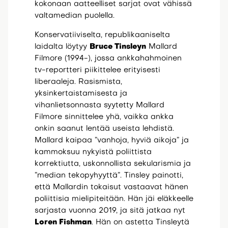
kokonaan aatteelliset sarjat ovat vähissä
valtamedian puolella.
Konservatiiviselta, republikaaniselta
laidalta löytyy
Bruce Tinsleyn
Mallard
Filmore (1994-), jossa ankkahahmoinen
tv-reportteri piikittelee erityisesti
liberaaleja. Rasismista,
yksinkertaistamisesta ja
vihanlietsonnasta syytetty Mallard
Filmore sinnittelee yhä, vaikka ankka
onkin saanut lentää useista lehdistä.
Mallard kaipaa ”vanhoja, hyviä aikoja” ja
kammoksuu nykyistä poliittista
korrektiutta, uskonnollista sekularismia ja
”median tekopyhyyttä”. Tinsley painotti,
että Mallardin tokaisut vastaavat hänen
poliittisia mielipiteitään. Hän jäi eläkkeelle
sarjasta vuonna 2019, ja sitä jatkaa nyt
Loren Fishman
. Hän on astetta Tinsleytä