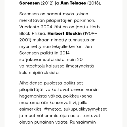
Sorensen
(2012) ja
Ann Telnaes
(2015).
Sorensen on saanut myös toisen
merkittävän pilapiirtäjien palkinnon.
Vuodesta 2004 lähtien on jaettu Herb
Block Prizeä.
Herbert Blockin
(1909–
2001) mukaan nimetty tunnustus on
myönnetty naistekijälle kerran. Jen
Sorensen palkittiin 2014
sarjakuvamuotoisista, noin 20
vaihtoehtojulkaisussa ilmestyneistä
kolumnipiirroksista.
Aiheidensa puolesta poliittiset
pilapiirtäjät vaikuttavat olevan varsin
hegemonista väkeä, poikkeuksena
muutama äärikonservatiivi, joille
esimerkiksi #metoo, sukupuolikysymykset
ja muut vähemmistöjen asiat tuntuvat
olevan punainen vaate. Runsaimmin