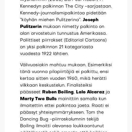
Kennedyn palkinnon The City -sarjastaan.
Kennedy-journalismipalkintoa pidetään
”köyhän miehen Pulitzerina”.
Joseph
Pulitzerin
mukaan nimetty palkinto on
alan arvostetuin tunnustus Amerikassa.
Poliittiset piirrokset (Editorial Cartoons)
on yksi palkinnon 21 kategoriasta
vuodesta 1922 lähtien.
Välivuosiakin mahtuu mukaan. Esimerkiksi
tänä vuonna pilapiirtäjiä ei palkittu, ensi
kertaa sitten vuoden 1960, mikä herätti
vilkkaan keskustelun. Finalisteiksi
päässeet
Ruben Boiling
,
Lalo Alcaraz
ja
Marty Two Bulls
mainittiin samalla kun
ilmoitettiin ettei palkintoa jaeta. Raati ei
päässyt yhteisymmärrykseen. Tom the
Dancing Bug -piirroskolumnin tekijä
Boiling ilmoitti olevansa loukkaantunut