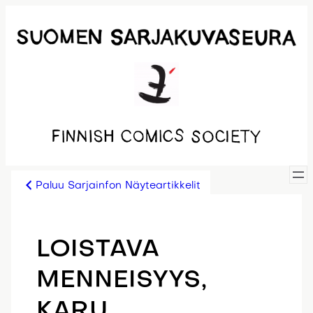
Siirry
sisältöön
Paluu Sarjainfon Näyteartikkelit
LOISTAVA
MENNEISYYS,
KARU