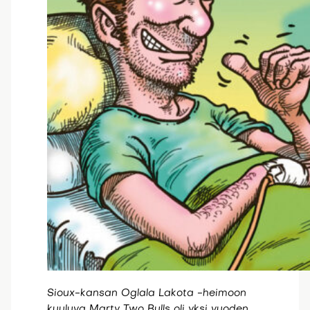
Sioux-kansan Oglala Lakota -heimoon
kuuluva Marty Two Bulls oli yksi vuoden