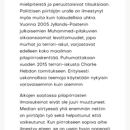
mielipiteistä ja peruuttaisivat tilauksiaan.
Poliittisen piirtäjän uralle on ilmestynyt
myös muita kuin taloudellisia uhkia.
Vuonna 2005 Jyllands-Postenin
julkaisemien Muhammed-pilakuvien
aikaansaamat levottomuudet, jopa
murhat ja terrori-iskut, varjostavat
edelleen koko maailman
pilapiirroskenttää. Puhumattakaan
vuoden 2015 terrori-iskusta Charlie
Hebdon toimitukseen. Erityisesti
uskonnollisia teemoja käytetään nykyisin
varovaisemmin kuin aiemmin.
Aikojen saatossa pilapiirrosten
ilmaisukeinot eivät ole juuri muuttuneet.
Median siirtyessä yhä enemmän nettiin
on piirtäjän työ sekä helpottunut että
vaikeutunut. Kun piirrokseen sopiva aihe
ilmestyy eteen, se on usein hyvin nopeasti