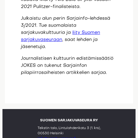
2021 Pulitzer-finalisteista.
Julkaistu alun perin Sarjainfo-lehdessä
3/2021. Tue suomalaista
sarjakuvakulttuuria ja
liity Suomen
sarjakuvaseuraan
, saat lehden ja
jäsenetuja.
Journalistisen kulttuurin edistämissäätiö
JOKES on tukenut Sarjainfon
pilapiirrosaiheisten artikkelien sarjaa.
SUOMEN SARJAKUVASEURA RY
Tekstin talo, Lintulahdenkatu 3 (1. krs),
00530 Helsinki