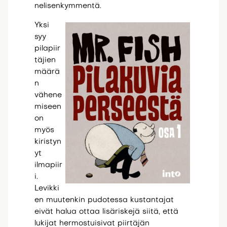
nelisenkymmentä.
Yksi
syy
pilapiir
täjien
määrä
n
vähene
miseen
on
myös
kiristyn
yt
ilmapiir
i.
Levikki
en muutenkin pudotessa kustantajat
eivät halua ottaa lisäriskejä siitä, että
lukijat hermostuisivat piirtäjän