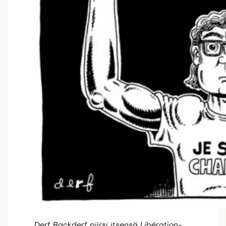
Derf Backderf piirsi itsensä Libération-