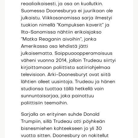
reaaliaikaisesti, ja osa on kuollutkin.
Suomessa Doonesburya ei juurikaan ole
julkaistu. Viikkosanomissa sarja ilmestyi
tuokion nimellä ”Kampuksen kaverit” ja
Ilta-Sanomissa nähtiin erikoisjakso
”Matka Reaganin aivoihin”, jonka
Amerikassa osa lehdistä jätti
julkaisematta. Saippuaoopperamaisuus
väheni vuonna 2014, jolloin Trudeau siirtyi
kirjoittamaan poliittista satiiriohjelmaa
televisioon. Arki-Doonesburyt ovat siitä
lähtien olleet uusintoja. Trudeau ja hänen
studionsa tuottaa tällä hetkellä vain
sunnuntaisarjaa, joka painottuu
poliittisiin teemoihin.
Sarjalla on erityinen suhde Donald
Trumpiin, sillä Trudeau otti pöyhkeän
bisnesmiehen kohteekseen jo yli 30
vuotta sitten. Doonesbury on nokitellut