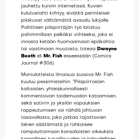
jauhettu kuiviin internetissä. Kuvien
kulutustahti kiihtyy, eivätkä perinteiset
pilakuvat välttämättä avaudu lukijalle.
Poliittisen pilapiirtäjän työ latistuu
pahimmillaan pelkäksi viihteeksi, joka ei
innosta ketään huomaamaan epäkohtia
tai vaatimaan muutosta, toteaa
Dwayne
Booth
eli
Mr. Fish
esseessään (Comics
Journal #306).
Moniulotteista ilmaisua suosiva Mr. Fish
kuuluu pessimisteihin. ”Pilapiirrosten
kaltaisten, yhteiskunnallisesti
kommentoivan taidemuodon katoamisen,
sekä satiirin ja yksilön vapauksien
rappeutumisen voi nähdä johtuvan
tasavallasta, joka jatkaa rajoittavien
lakien säätämistä ja rohkaisee
rampauttamaan kansalaisten oikeuksia