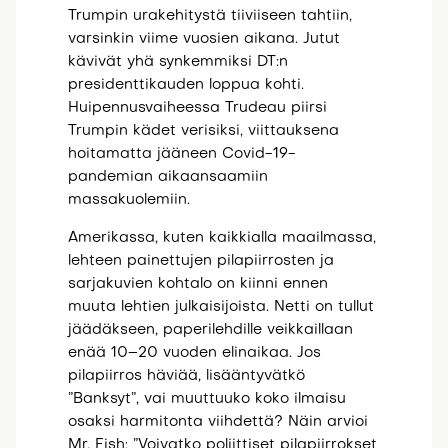
Trumpin urakehitystä tiiviiseen tahtiin,
varsinkin viime vuosien aikana. Jutut
kävivät yhä synkemmiksi DT:n
presidenttikauden loppua kohti.
Huipennusvaiheessa Trudeau piirsi
Trumpin kädet verisiksi, viittauksena
hoitamatta jääneen Covid-19-
pandemian aikaansaamiin
massakuolemiin.
Amerikassa, kuten kaikkialla maailmassa,
lehteen painettujen pilapiirrosten ja
sarjakuvien kohtalo on kiinni ennen
muuta lehtien julkaisijoista. Netti on tullut
jäädäkseen, paperilehdille veikkaillaan
enää 10–20 vuoden elinaikaa. Jos
pilapiirros häviää, lisääntyvätkö
”Banksyt”, vai muuttuuko koko ilmaisu
osaksi harmitonta viihdettä? Näin arvioi
Mr. Fish: ”Voivatko poliittiset pilapiirrokset