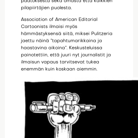
päätöksestä sekä omasta että kaikkien
pilapiirtäjien puolesta.
Association of American Editorial
Cartoonists ilmaisi myös
hämmästyksensä siitä, miksei Pulitzeria
jaettu näinä ”tapahtumarikkaina ja
haastavina aikoina”. Keskusteluissa
painotettiin, että juuri nyt journalistit ja
ilmaisun vapaus tarvitsevat tukea
enemmän kuin koskaan aiemmin.