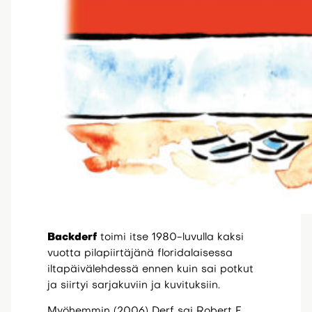
Backderf
toimi itse 1980-luvulla kaksi
vuotta pilapiirtäjänä floridalaisessa
iltapäivälehdessä ennen kuin sai potkut
ja siirtyi sarjakuviin ja kuvituksiin.
Myöhemmin (2006) Derf sai Robert F.