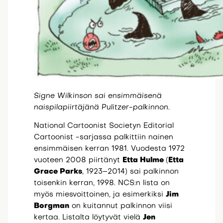
Signe Wilkinson sai ensimmäisenä
naispilapiirtäjänä Pulitzer-palkinnon.
National Cartoonist Societyn Editorial
Cartoonist -sarjassa palkittiin nainen
ensimmäisen kerran 1981. Vuodesta 1972
vuoteen 2008 piirtänyt
Etta Hulme
(
Etta
Grace Parks
, 1923–2014) sai palkinnon
toisenkin kerran, 1998. NCS:n lista on
myös miesvoittoinen, ja esimerkiksi
Jim
Borgman
on kuitannut palkinnon viisi
kertaa. Listalta löytyvät vielä
Jen