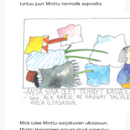
tuntuu juuri Minttu-tarinoille sopivalta.
Mitä tulee Minttu-sarjakuvien ulkoasuun,
Maikki Harjanteen piirustustyyli sopeutuu