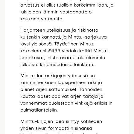
arvostus ei ollut tuolloin korkeimmillaan, ja
lukijoiden lämmin vastaanotto oli
kaukana varmasta.
Harjanteen uteliaisuus ja riskinotto
kuitenkin kannatti, ja Minttu-sarjakuva
löysi yleisönsä.
Täydellinen Minttu
-
kokoelma sisältää vihdoin kaikki Minttu-
sarjakuvat, joista osaa ei ole aiemmin
julkaistu kirjamuodossa lainkaan.
Minttu-lastenkirjojen ytimessä on
lämminhenkinen lapsiperheen arki ja
pienet arjen sattumukset. Tarinoiden
kautta lapset oppivat arjen taitoja ja
vanhemmat puolestaan vinkkejä erilaisiin
pulmatilanteisiin.
Minttu-kirjojen idea siirtyy Kotilieden
yhden sivun formaattiin sinänsä