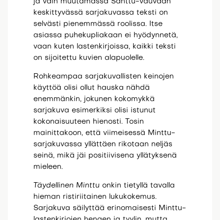
ja vain muutamassa Santtu-vauvaan
keskittyvässä sarjakuvassa teksti on
selvästi pienemmässä roolissa. Itse
asiassa puhekupliakaan ei hyödynnetä,
vaan kuten lastenkirjoissa, kaikki teksti
on sijoitettu kuvien alapuolelle.
Rohkeampaa sarjakuvallisten keinojen
käyttöä olisi ollut hauska nähdä
enemmänkin, jokunen kokomykkä
sarjakuva esimerkiksi olisi istunut
kokonaisuuteen hienosti. Tosin
mainittakoon, että viimeisessä Minttu-
sarjakuvassa yllättäen rikotaan neljäs
seinä, mikä jäi positiivisena yllätyksenä
mieleen.
Täydellinen Minttu
onkin tietyllä tavalla
hieman ristiriitainen lukukokemus.
Sarjakuva säilyttää erinomaisesti Minttu-
lastenkirjojen hengen ja tyylin, mutta