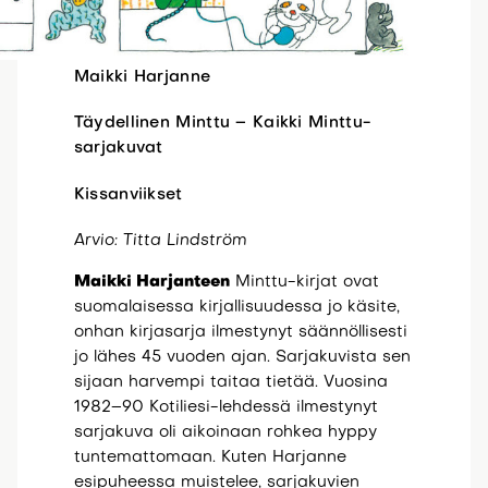
Maikki Harjanne
Täydellinen Minttu – Kaikki Minttu-
sarjakuvat
Kissanviikset
Arvio: Titta Lindström
Maikki Harjanteen
Minttu-kirjat ovat
suomalaisessa kirjallisuudessa jo käsite,
onhan kirjasarja ilmestynyt säännöllisesti
jo lähes 45 vuoden ajan. Sarjakuvista sen
sijaan harvempi taitaa tietää. Vuosina
1982
–
90 Kotiliesi-lehdessä ilmestynyt
sarjakuva oli aikoinaan rohkea hyppy
tuntemattomaan. Kuten Harjanne
esipuheessa muistelee, sarjakuvien