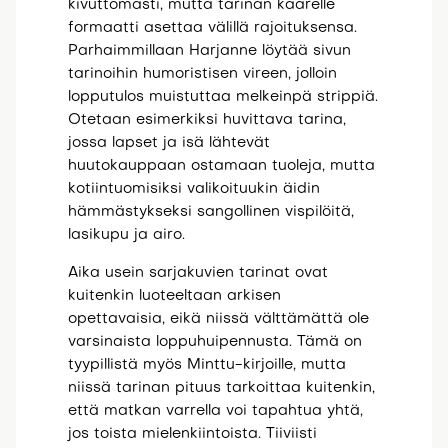
kivuttomasti, mutta tarinan kaarelle
formaatti asettaa välillä rajoituksensa.
Parhaimmillaan Harjanne löytää sivun
tarinoihin humoristisen vireen, jolloin
lopputulos muistuttaa melkeinpä strippiä.
Otetaan esimerkiksi huvittava tarina,
jossa lapset ja isä lähtevät
huutokauppaan ostamaan tuoleja, mutta
kotiintuomisiksi valikoituukin äidin
hämmästykseksi sangollinen vispilöitä,
lasikupu ja airo.
Aika usein sarjakuvien tarinat ovat
kuitenkin luoteeltaan arkisen
opettavaisia, eikä niissä välttämättä ole
varsinaista loppuhuipennusta. Tämä on
tyypillistä myös Minttu-kirjoille, mutta
niissä tarinan pituus tarkoittaa kuitenkin,
että matkan varrella voi tapahtua yhtä,
jos toista mielenkiintoista. Tiiviisti