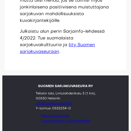
mutta olisi hienoa, jos se toimisi myös
jonkinlaisena positiivisena muistuttajana
sarjakuvan mahdollisuuksista
kuvakirjantekijöille.
Julkaistu alun perin Sarjainfo-lehdessä
4/2022. Tue suomalaista
sarjakuvakulttuuria ja
liity Suomen
sarjakuvaseuraan
.
SUOMEN SARJAKUVASEURA RY
Tekstin talo, Lintulahdenkatu 3 (1. krs),
00530 Helsinki
info@sarjakuvaseura.fi
Y-tunnus: 0532234-0
Tietosuojaseloste
Turvallisemman tilan periatteet