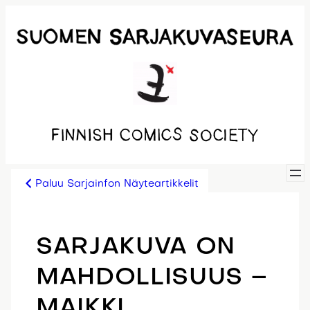
Siirry
sisältöön
Paluu Sarjainfon Näyteartikkelit
SARJAKUVA ON
MAHDOLLISUUS –
MAIKKI