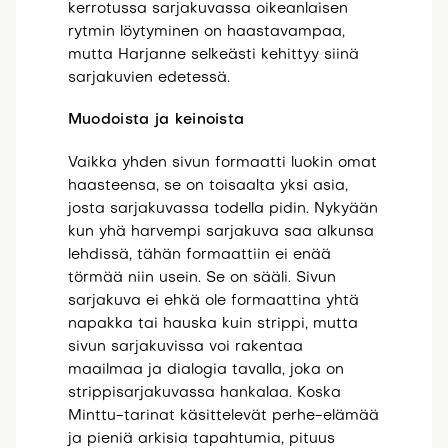
kerrotussa sarjakuvassa oikeanlaisen
rytmin löytyminen on haastavampaa,
mutta Harjanne selkeästi kehittyy siinä
sarjakuvien edetessä.
Muodoista ja keinoista
Vaikka yhden sivun formaatti luokin omat
haasteensa, se on toisaalta yksi asia,
josta sarjakuvassa todella pidin. Nykyään
kun yhä harvempi sarjakuva saa alkunsa
lehdissä, tähän formaattiin ei enää
törmää niin usein. Se on sääli. Sivun
sarjakuva ei ehkä ole formaattina yhtä
napakka tai hauska kuin strippi, mutta
sivun sarjakuvissa voi rakentaa
maailmaa ja dialogia tavalla, joka on
strippisarjakuvassa hankalaa. Koska
Minttu-tarinat käsittelevät perhe-elämää
ja pieniä arkisia tapahtumia, pituus