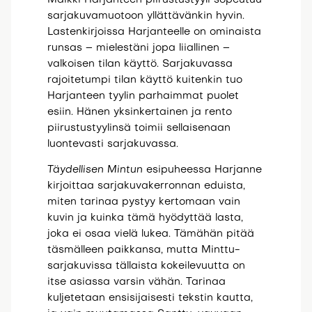
sarjakuvamuotoon yllättävänkin hyvin.
Lastenkirjoissa Harjanteelle on ominaista
runsas – mielestäni jopa liiallinen –
valkoisen tilan käyttö. Sarjakuvassa
rajoitetumpi tilan käyttö kuitenkin tuo
Harjanteen tyylin parhaimmat puolet
esiin. Hänen yksinkertainen ja rento
piirustustyylinsä toimii sellaisenaan
luontevasti sarjakuvassa.
Täydellisen Mintun
esipuheessa Harjanne
kirjoittaa sarjakuvakerronnan eduista,
miten tarinaa pystyy kertomaan vain
kuvin ja kuinka tämä hyödyttää lasta,
joka ei osaa vielä lukea. Tämähän pitää
täsmälleen paikkansa, mutta Minttu-
sarjakuvissa tällaista kokeilevuutta on
itse asiassa varsin vähän. Tarinaa
kuljetetaan ensisijaisesti tekstin kautta,