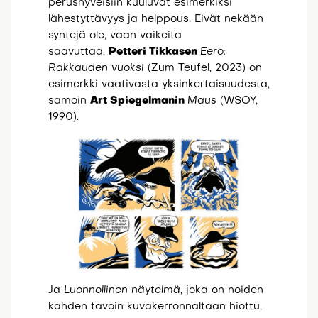
perushyveisiin kuuluvat esimerkiksi
lähestyttävyys ja helppous. Eivät nekään
syntejä ole, vaan vaikeita
saavuttaa.
Petteri Tikkasen
Eero:
Rakkauden vuoksi
(Zum Teufel, 2023) on
esimerkki vaativasta yksinkertaisuudesta,
samoin
Art Spiegelmanin
Maus
(WSOY,
1990).
Ja
Luonnollinen näytelmä
, joka on noiden
kahden tavoin kuvakerronnaltaan hiottu,