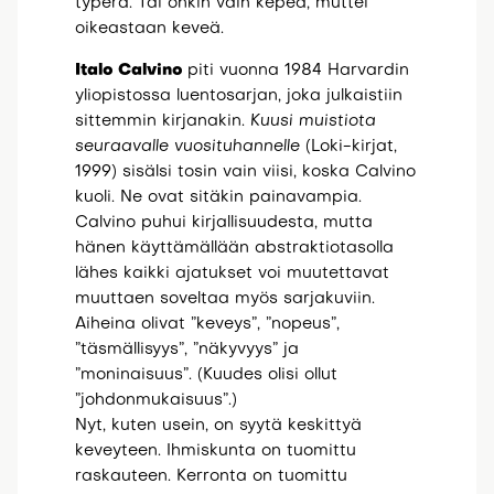
typerä. Tai onkin vain kepeä, muttei
oikeastaan keveä.
Italo Calvino
piti vuonna 1984 Harvardin
yliopistossa luentosarjan, joka julkaistiin
sittemmin kirjanakin.
Kuusi muistiota
seuraavalle vuosituhannelle
(Loki-kirjat,
1999) sisälsi tosin vain viisi, koska Calvino
kuoli. Ne ovat sitäkin painavampia.
Calvino puhui kirjallisuudesta, mutta
hänen käyttämällään abstraktiotasolla
lähes kaikki ajatukset voi muutettavat
muuttaen soveltaa myös sarjakuviin.
Aiheina olivat ”keveys”, ”nopeus”,
”täsmällisyys”, ”näkyvyys” ja
”moninaisuus”. (Kuudes olisi ollut
”johdonmukaisuus”.)
Nyt, kuten usein, on syytä keskittyä
keveyteen. Ihmiskunta on tuomittu
raskauteen. Kerronta on tuomittu