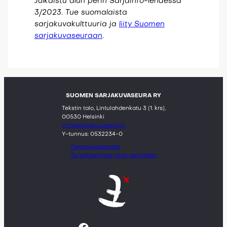
Julkaistu alun perin Sarjainfo-lehdessä
3/2023. Tue suomalaista
sarjakuvakulttuuria ja
liity Suomen
sarjakuvaseuraan
.
SUOMEN SARJAKUVASEURA RY
Tekstin talo, Lintulahdenkatu 3 (1. krs),
00530 Helsinki
info@sarjakuvaseura.fi
Y-tunnus: 0532234-0
Tietosuojaseloste
Turvallisemman tilan periatteet