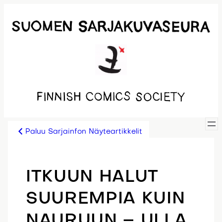
Siirry
sisältöön
Paluu Sarjainfon Näyteartikkelit
ITKUUN HALUT
SUUREMPIA KUIN
NAURUUN – ULLA