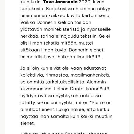
kuin lukisi
Tove Janssonin
2020-luvun
sarjakuvia. Sarjakuvissa hiominen näkyy
usein ennen kaikkea kuvilla kertomisena.
Vaikka Donnerin kieli on tosiaan
yllättävän monirekisteristä ja nyansseille
herkkää, tarina ei nojaudu tekstiin. Se ei
olisi ilman tekstiä mitään, muttei
sitäkään ilman kuvia. Donnerin sienet
esimerkiksi ovat huikean ilmeikkäitä.
Ja silloin kun eivät ole, vaan edustavat
kollektiivia, rihmastoa, maailmanhenkeä,
se on mitä tarkoituksellisinta. Aiemmin
kuvaamassani Leinon Dante-käännöstä
hyödyntävässä nyyhkykohtauksessa
jätetty sekasieni nyyhkii, miten ”Pierre on
ainutlaatuinen”. Lukija näkee, että ketku
näyttää ihan samalta kuin kaikki muutkin
sienet.