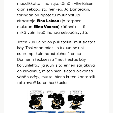
muodikkaita ilmaisuja, tämän viheliäisen
ajan sekopäistä henkeä. Ja Danteakin,
tarinaan on ripoteltu muunneltuja
sitaatteja
Eino Leinon
(ja tarpeen
mukaan
Elina Vaaran
) käännöksistä,
mikä vain lisää ihanaa sekopäisyyttä.
Joten kun Leino on pullistellut ”mut tiestäs
käy, Toskanan mies, jo itkuun haluni
suurempi kuin haastelehon”, on se
Donnerin teoksessa ”mut tiestäs käy,
koivunlehti…” ja juuri sitä ennen sarjakuva
on kuvannut, miten sieni tietää olevansa
vähän
edgy
, muttei hieno kuten kantarelli
tai
kawaii
kuten herkkusieni.