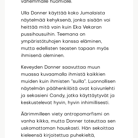
vähemmälle huomiolle.
Ulla Donner käyttää koko
Jumalaista
näytelmää
kehyksenä, jonka sisään voi
heittää mitä vain kuin Eka Vekaran
pussihousuihin. Teemana on
ympäristötuhojen kanssa eläminen,
mutta edellisten teosten tapaan myös
ihmisenä oleminen.
Keveyden Donner saavuttaa muun
muassa kuvaamalla ihmistä kaikkien
muiden kuin ihmisten ”suilla”. Luonnollisen
näytelmän päähenkilöitä ovat koivunlehti
ja sekasieni Candy, jotka käyttäytyvät ja
keskustelevat hyvin, hyvin inhimillisesti.
Äärimmilleen viety antropomorfismi on
vanha kikka, mutta Donner toteuttaa sen
uskomattoman hauskasti. Hän sekoittaa
kieleensä kirjoitettua puhekieltä,