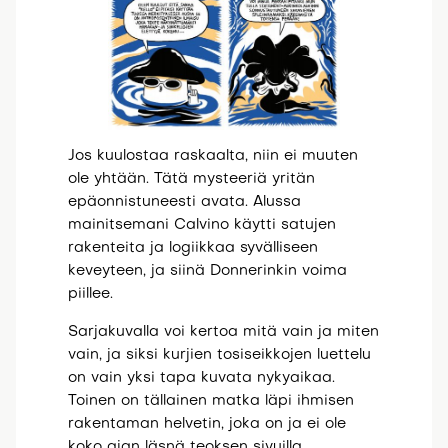
Jos kuulostaa raskaalta, niin ei muuten
ole yhtään. Tätä mysteeriä yritän
epäonnistuneesti avata. Alussa
mainitsemani Calvino käytti satujen
rakenteita ja logiikkaa syvälliseen
keveyteen, ja siinä Donnerinkin voima
piillee.
Sarjakuvalla voi kertoa mitä vain ja miten
vain, ja siksi kurjien tosiseikkojen luettelu
on vain yksi tapa kuvata nykyaikaa.
Toinen on tällainen matka läpi ihmisen
rakentaman helvetin, joka on ja ei ole
koko ajan läsnä teoksen sivuilla.