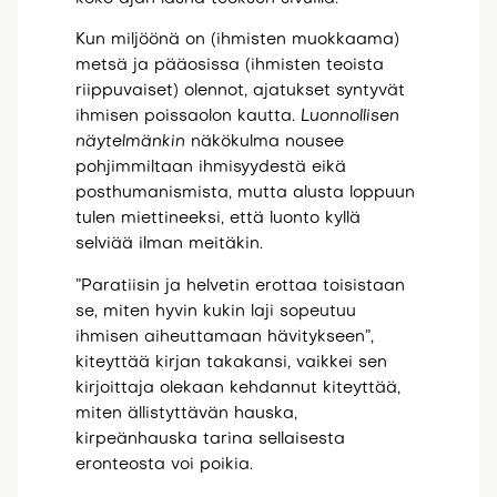
Kun miljöönä on (ihmisten muokkaama)
metsä ja pääosissa (ihmisten teoista
riippuvaiset) olennot, ajatukset syntyvät
ihmisen poissaolon kautta.
Luonnollisen
näytelmänkin
näkökulma nousee
pohjimmiltaan ihmisyydestä eikä
posthumanismista, mutta alusta loppuun
tulen miettineeksi, että luonto kyllä
selviää ilman meitäkin.
”Paratiisin ja helvetin erottaa toisistaan
se, miten hyvin kukin laji sopeutuu
ihmisen aiheuttamaan hävitykseen”,
kiteyttää kirjan takakansi, vaikkei sen
kirjoittaja olekaan kehdannut kiteyttää,
miten ällistyttävän hauska,
kirpeänhauska tarina sellaisesta
eronteosta voi poikia.