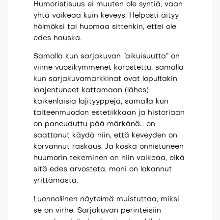
Humoristisuus ei muuten ole syntiä, vaan
yhtä vaikeaa kuin keveys. Helposti äityy
hölmöksi tai huomaa sittenkin, ettei ole
edes hauska.
Samalla kun sarjakuvan ”aikuisuutta” on
viime vuosikymmenet korostettu, samalla
kun sarjakuvamarkkinat ovat lopultakin
laajentuneet kattamaan (lähes)
kaikenlaisia lajityyppejä, samalla kun
taiteenmuodon estetiikkaan ja historiaan
on paneuduttu pää märkänä… on
saattanut käydä niin, että keveyden on
korvannut raskaus. Ja koska onnistuneen
huumorin tekeminen on niin vaikeaa, eikä
sitä edes arvosteta, moni on lakannut
yrittämästä.
Luonnollinen näytelmä
muistuttaa, miksi
se on virhe. Sarjakuvan perinteisiin