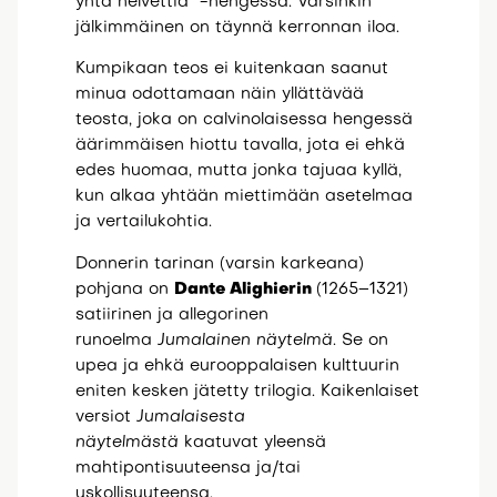
yhtä helvettiä” -hengessä. Varsinkin
jälkimmäinen on täynnä kerronnan iloa.
Kumpikaan teos ei kuitenkaan saanut
minua odottamaan näin yllättävää
teosta, joka on calvinolaisessa hengessä
äärimmäisen hiottu tavalla, jota ei ehkä
edes huomaa, mutta jonka tajuaa kyllä,
kun alkaa yhtään miettimään asetelmaa
ja vertailukohtia.
Donnerin tarinan (varsin karkeana)
pohjana on
Dante Alighierin
(1265–1321)
satiirinen ja allegorinen
runoelma
Jumalainen näytelmä
. Se on
upea ja ehkä eurooppalaisen kulttuurin
eniten kesken jätetty trilogia. Kaikenlaiset
versiot
Jumalaisesta
näytelmästä
kaatuvat yleensä
mahtipontisuuteensa ja/tai
uskollisuuteensa.