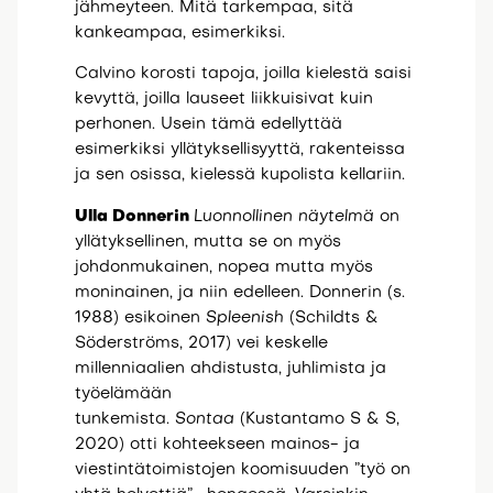
jähmeyteen. Mitä tarkempaa, sitä
kankeampaa, esimerkiksi.
Calvino korosti tapoja, joilla kielestä saisi
kevyttä, joilla lauseet liikkuisivat kuin
perhonen. Usein tämä edellyttää
esimerkiksi yllätyksellisyyttä, rakenteissa
ja sen osissa, kielessä kupolista kellariin.
Ulla Donnerin
Luonnollinen näytelmä
on
yllätyksellinen, mutta se on myös
johdonmukainen, nopea mutta myös
moninainen, ja niin edelleen. Donnerin (s.
1988) esikoinen
Spleenish
(Schildts &
Söderströms, 2017) vei keskelle
millenniaalien ahdistusta, juhlimista ja
työelämään
tunkemista.
Sontaa
(Kustantamo S & S,
2020) otti kohteekseen mainos- ja
viestintätoimistojen koomisuuden ”työ on