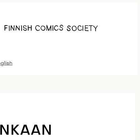
nglish
ANKAAN