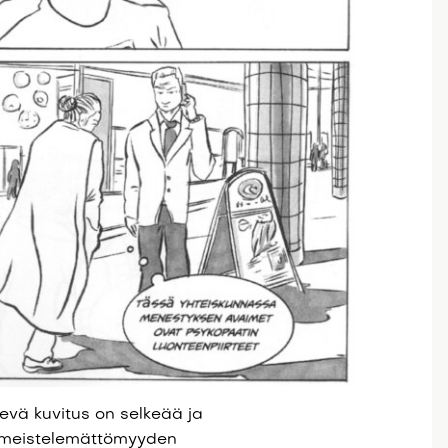
vä kuvitus on selkeää ja
viimeistelemättömyyden