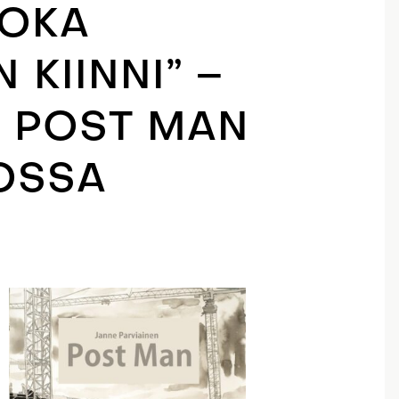
JOKA
 KIINNI” –
N POST MAN
OSSA