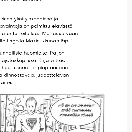
vissa yksityiskohdissa ja
havaintoja on poimittu elävästä
atonta toilailua. “Me tässä vaan
la lingolla Mäkin ikkunan läpi.”
nnallisia huomioita. Paljon
jatuskuplissa. Kirja viittaa
a huuruiseen rappioproosaan.
ä kiinnostavaa, juopottelevan
 aihe.