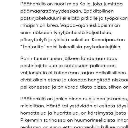
Päähenkilö on nuori mies Kalle, joka jumittaa
päämäärättömyydessään. Epäkiitollinen
postinjakeluduuni ei elätä pitkälle ja työpaikan
ilmapiiri on kireä. Vapaa-ajan eskapismi on
enimmäkseen lyhytjänteistä kaljoittelua,
pössyttelyä ja yleistä sekoilua. Kaveriporukan
“Tohtorilta” saisi kokeellisia psykedeelejäkin.
Parin tunnin unien jälkeen lähdetään taas
postinlajitteluun ja sateeseen polkemaan,
valtionyhtiö ei kuitenkaan tarjoa palkollisilleen
eivät oikein etene ja ulosotto hengittää niskaa
pelikoneessa ja on varaa tilata pizza, siihen o
Päähenkilö on jonkinlainen nuhjuinen jokamies,
mielellään. Häntä tai ystäviään ei esitetä täysi
homottelua ja huorittelua, on kärsimystä josta
Pikemmin tarinassa on huumorinsekaista inhor
realismia on siinä, että päähenkilö kulkee pää