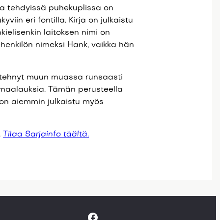
lla tehdyissä puhekuplissa on
viin eri fontilla. Kirja on julkaistu
ielisenkin laitoksen nimi on
ähenkilön nimeksi Hank, vaikka hän
on tehnyt muun muassa runsaasti
a maalauksia. Tämän perusteella
on aiemmin julkaistu myös
.
Tilaa Sarjainfo täältä.
Facebook