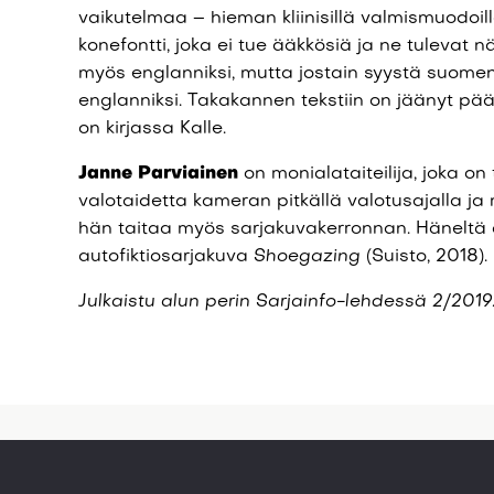
vaikutelmaa – hieman kliinisillä valmismuodoi
konefontti, joka ei tue ääkkösiä ja ne tulevat näky
myös englanniksi, mutta jostain syystä suomenk
englanniksi. Takakannen tekstiin on jäänyt pä
on kirjassa Kalle.
Janne Parviainen
on monialataiteilija, joka 
valotaidetta kameran pitkällä valotusajalla j
hän taitaa myös sarjakuvakerronnan. Häneltä 
autofiktiosarjakuva
Shoegazing
(Suisto, 2018).
Julkaistu alun perin Sarjainfo-lehdessä 2/2019