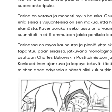
supersankaripuku.
Tarina on vetävä ja monesti hyvin hauska. Osu
erilaisissa sivujuonteissa on sen makua, että 
elämästä. Kaveriporukan sekoilussa on arvaam
suunniteltiin että ammutaan jäisiä peniksiä isol
Tarinassa on myös kauneutta ja pieniä yhteisku
tapahtuu pään sisässä, jatkuvana monologina a
osaltaan Charles Bukowskin Postitoimistoon j
Konkreettinen ajankuva ja kepeys tekevät täst
miehen apea odysseia sinänsä olisi kulunutkin