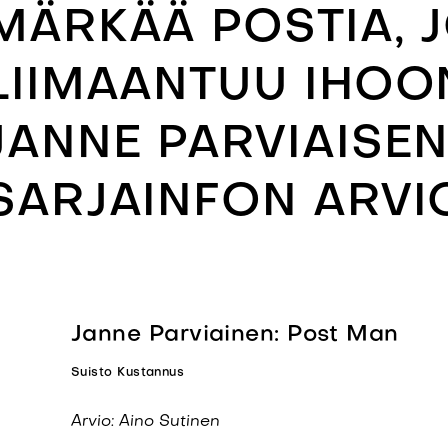
MÄRKÄÄ POSTIA, 
LIIMAANTUU IHOON
JANNE PARVIAISE
SARJAINFON ARVI
Janne Parviainen: Post Man
Suisto Kustannus
Arvio: Aino Sutinen