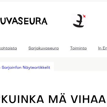
kohtaista
Sarjakuvaseura
Toiminta
In E
 Sarjainfon Näyteartikkelit
“KUINKA MÄ VIHA