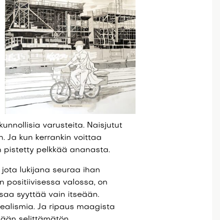
 kunnollisia varusteita. Naisjutut
n. Ja kun kerrankin voittaa
n pistetty pelkkää ananasta.
 jota lukijana seuraa ihan
n positiivisessa valossa, on
 saa syyttää vain itseään.
ealismia. Ja ripaus maagista
llään selittämätön