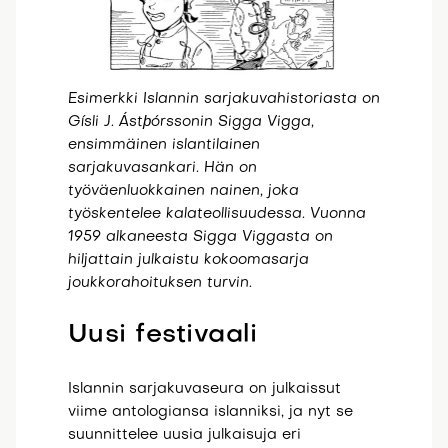
Esimerkki Islannin sarjakuvahistoriasta on
Gísli J. Ástþórssonin Sigga Vigga,
ensimmäinen islantilainen
sarjakuvasankari. Hän on
työväenluokkainen nainen, joka
työskentelee kalateollisuudessa. Vuonna
1959 alkaneesta Sigga Viggasta on
hiljattain julkaistu kokoomasarja
joukkorahoituksen turvin.
Uusi festivaali
Islannin sarjakuvaseura on julkaissut
viime antologiansa islanniksi, ja nyt se
suunnittelee uusia julkaisuja eri