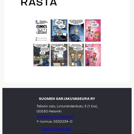
RASTA
SUOMEN SARJAKUVASEURA RY
Tekstin talo, Lintulahdenkatu 3 (1. krs),
00530 Helsinki
info@sarjakuvaseura.fi
Y-tunnus: 0532234-0
Tietosuojaseloste