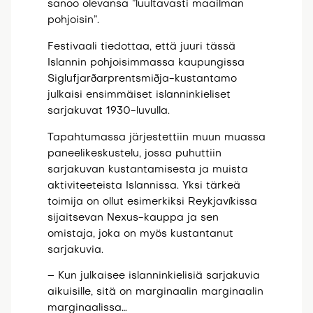
sanoo olevansa ”luultavasti maailman
pohjoisin”.
Festivaali tiedottaa, että juuri tässä
Islannin pohjoisimmassa kaupungissa
Siglufjarðarprentsmiðja-kustantamo
julkaisi ensimmäiset islanninkieliset
sarjakuvat 1930-luvulla.
Tapahtumassa järjestettiin muun muassa
paneelikeskustelu, jossa puhuttiin
sarjakuvan kustantamisesta ja muista
aktiviteeteista Islannissa. Yksi tärkeä
toimija on ollut esimerkiksi Reykjavíkissa
sijaitsevan Nexus-kauppa ja sen
omistaja, joka on myös kustantanut
sarjakuvia.
– Kun julkaisee islanninkielisiä sarjakuvia
aikuisille, sitä on marginaalin marginaalin
marginaalissa…