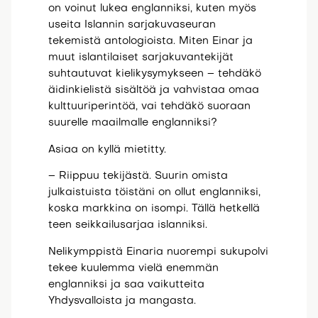
on voinut lukea englanniksi, kuten myös
useita Islannin sarjakuvaseuran
tekemistä antologioista. Miten Einar ja
muut islantilaiset sarjakuvantekijät
suhtautuvat kielikysymykseen – tehdäkö
äidinkielistä sisältöä ja vahvistaa omaa
kulttuuriperintöä, vai tehdäkö suoraan
suurelle maailmalle englanniksi?
Asiaa on kyllä mietitty.
– Riippuu tekijästä. Suurin omista
julkaistuista töistäni on ollut englanniksi,
koska markkina on isompi. Tällä hetkellä
teen seikkailusarjaa islanniksi.
Nelikymppistä Einaria nuorempi sukupolvi
tekee kuulemma vielä enemmän
englanniksi ja saa vaikutteita
Yhdysvalloista ja mangasta.