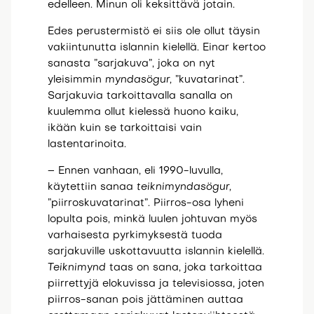
edelleen. Minun oli keksittävä jotain.
Edes perustermistö ei siis ole ollut täysin
vakiintunutta islannin kielellä. Einar kertoo
sanasta ”sarjakuva”, joka on nyt
yleisimmin
myndasögur,
”kuvatarinat”.
Sarjakuvia tarkoittavalla sanalla on
kuulemma ollut kielessä huono kaiku,
ikään kuin se tarkoittaisi vain
lastentarinoita.
– Ennen vanhaan, eli 1990-luvulla,
käytettiin sanaa
teiknimyndasögur,
”piirroskuvatarinat”. Piirros-osa lyheni
lopulta pois, minkä luulen johtuvan myös
varhaisesta pyrkimyksestä tuoda
sarjakuville uskottavuutta islannin kielellä.
Teiknimynd
taas on sana, joka tarkoittaa
piirrettyjä elokuvissa ja televisiossa, joten
piirros-sanan pois jättäminen auttaa