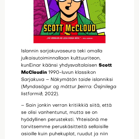
Islannin sarjakuvaseura teki omalla
julkaisutoiminnallaan kulttuuriteon,
kunEinar käänsi yhdysvaltalaisen
Scott
McCloudin
1990-luvun klassikon
Sarjakuva – Näkymätön taide
islanniksi
(
Myndasögur og máttur þeirra: Ósýnilega
listformið,
2022).
– Sain jonkin verran kritiikkiä siitä, että
se olisi vanhentunut, mutta se on
hyödyllinen perusteksti. Yhteisönä me
tarvitsemme peruskäsitteitä sellaisille
asioille kuin puhekuplat, ruudut ja niin