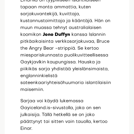
Einarilla on tyypilliseen islantilaiseen
tapaan monta ammattia, kuten
sarjakuvantekijä, kuvittaja,
kustannustoimittaja ja kääntäjä. Hän on
muun muassa tehnyt australialaisen
koomikon
Jono Duffyn
kanssa Islannin
pitkäaikaisinta verkkosarjakuvaa, Bruce
the Angry Bear -strippiä. Se kertoo
miespariskunnasta puolikuvitteellisessa
Gaykjavíkin kaupungissa. Hauska ja
piikikäs sarja yhdistää yleislänsimaista,
englanninkielistä
sateenkaariyhteisöhuumoria islantilaisiin
maisemiin.
Sarjaa voi käydä lukemassa
Gayiceland.is-sivustolla, joka on sen
julkaisija. Tällä hetkellä se on joko
päättynyt tai sitten vain tauolla, kertoo
Einar.