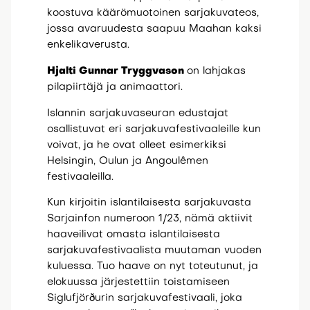
koostuva käärömuotoinen sarjakuvateos,
jossa avaruudesta saapuu Maahan kaksi
enkelikaverusta.
Hjalti Gunnar Tryggvason
on lahjakas
pilapiirtäjä ja animaattori.
Islannin sarjakuvaseuran edustajat
osallistuvat eri sarjakuvafestivaaleille kun
voivat, ja he ovat olleet esimerkiksi
Helsingin, Oulun ja Angoulêmen
festivaaleilla.
Kun kirjoitin islantilaisesta sarjakuvasta
Sarjainfon numeroon 1/23, nämä aktiivit
haaveilivat omasta islantilaisesta
sarjakuvafestivaalista muutaman vuoden
kuluessa. Tuo haave on nyt toteutunut, ja
elokuussa järjestettiin toistamiseen
Siglufjörðurin sarjakuvafestivaali, joka