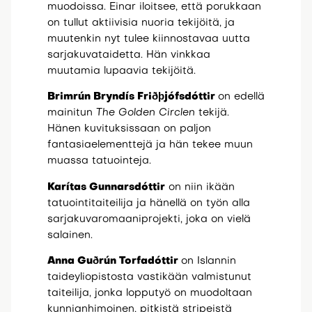
muodoissa. Einar iloitsee, että porukkaan
on tullut aktiivisia nuoria tekijöitä, ja
muutenkin nyt tulee kiinnostavaa uutta
sarjakuvataidetta. Hän vinkkaa
muutamia lupaavia tekijöitä.
Brimrún Bryndís Friðþjófsdóttir
on edellä
mainitun
The Golden Circlen
tekijä.
Hänen kuvituksissaan on paljon
fantasiaelementtejä ja hän tekee muun
muassa tatuointeja.
Karítas Gunnarsdóttir
on niin ikään
tatuointitaiteilija ja hänellä on työn alla
sarjakuvaromaaniprojekti, joka on vielä
salainen.
Anna Guðrún Torfadóttir
on Islannin
taideyliopistosta vastikään valmistunut
taiteilija, jonka lopputyö on muodoltaan
kunnianhimoinen, pitkistä stripeistä