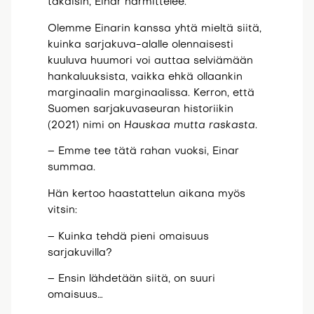
takaisin, Einar harmittelee.
Olemme Einarin kanssa yhtä mieltä siitä,
kuinka sarjakuva-alalle olennaisesti
kuuluva huumori voi auttaa selviämään
hankaluuksista, vaikka ehkä ollaankin
marginaalin marginaalissa. Kerron, että
Suomen sarjakuvaseuran historiikin
(2021) nimi on
Hauskaa mutta raskasta
.
– Emme tee tätä rahan vuoksi, Einar
summaa.
Hän kertoo haastattelun aikana myös
vitsin:
– Kuinka tehdä pieni omaisuus
sarjakuvilla?
– Ensin lähdetään siitä, on suuri
omaisuus…