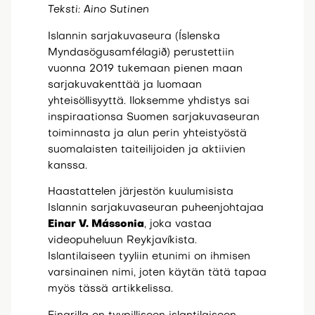
Teksti: Aino Sutinen
Islannin sarjakuvaseura (Íslenska
Myndasögusamfélagið) perustettiin
vuonna 2019 tukemaan pienen maan
sarjakuvakenttää ja luomaan
yhteisöllisyyttä. Iloksemme yhdistys sai
inspiraationsa Suomen sarjakuvaseuran
toiminnasta ja alun perin yhteistyöstä
suomalaisten taiteilijoiden ja aktiivien
kanssa.
Haastattelen järjestön kuulumisista
Islannin sarjakuvaseuran puheenjohtajaa
Einar V. Mássonia
, joka vastaa
videopuheluun Reykjavíkista.
Islantilaiseen tyyliin etunimi on ihmisen
varsinainen nimi, joten käytän tätä tapaa
myös tässä artikkelissa.