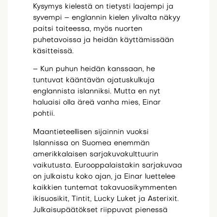
Kysymys kielestä on tietysti laajempi ja
syvempi – englannin kielen ylivalta näkyy
paitsi taiteessa, myös nuorten
puhetavoissa ja heidän käyttämissään
käsitteissä.
– Kun puhun heidän kanssaan, he
tuntuvat kääntävän ajatuskulkuja
englannista islanniksi. Mutta en nyt
haluaisi olla äreä vanha mies, Einar
pohtii.
Maantieteellisen sijainnin vuoksi
Islannissa on Suomea enemmän
amerikkalaisen sarjakuvakulttuurin
vaikutusta. Eurooppalaistakin sarjakuvaa
on julkaistu koko ajan, ja Einar luettelee
kaikkien tuntemat takavuosikymmenten
ikisuosikit, Tintit, Lucky Luket ja Asterixit.
Julkaisupäätökset riippuvat pienessä