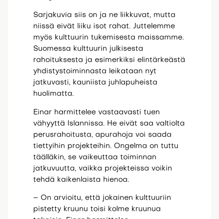
Sarjakuvia siis on ja ne liikkuvat, mutta
niissä eivät liiku isot rahat. Juttelemme
myös kulttuurin tukemisesta maissamme.
Suomessa kulttuurin julkisesta
rahoituksesta ja esimerkiksi elintärkeästä
yhdistystoiminnasta leikataan nyt
jatkuvasti, kauniista juhlapuheista
huolimatta.
Einar harmittelee vastaavasti tuen
vähyyttä Islannissa. He eivät saa valtiolta
perusrahoitusta, apurahoja voi saada
tiettyihin projekteihin. Ongelma on tuttu
täälläkin, se vaikeuttaa toiminnan
jatkuvuutta, vaikka projekteissa voikin
tehdä kaikenlaista hienoa.
– On arvioitu, että jokainen kulttuuriin
pistetty kruunu toisi kolme kruunua