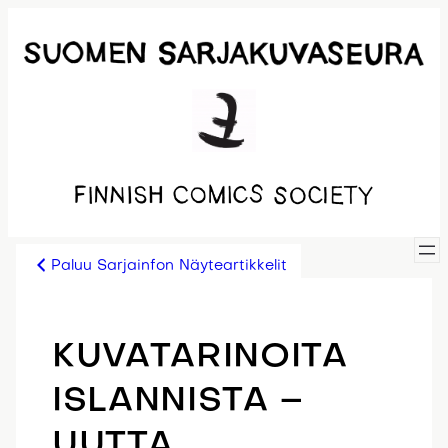
Siirry
sisältöön
Paluu Sarjainfon Näyteartikkelit
KUVATARINOITA
ISLANNISTA –
UUTTA