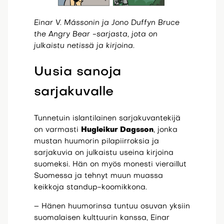
Einar V. Mássonin ja Jono Duffyn Bruce
the Angry Bear -sarjasta, jota on
julkaistu netissä ja kirjoina.
Uusia sanoja
sarjakuvalle
Tunnetuin islantilainen sarjakuvantekijä
on varmasti
Hugleikur Dagsson
, jonka
mustan huumorin pilapiirroksia ja
sarjakuvia on julkaistu useina kirjoina
suomeksi. Hän on myös monesti vieraillut
Suomessa ja tehnyt muun muassa
keikkoja standup-koomikkona.
– Hänen huumorinsa tuntuu osuvan yksiin
suomalaisen kulttuurin kanssa, Einar