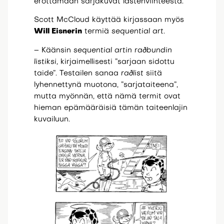
erottamaan sarjakuvat lastenviihteestä.
Scott McCloud käyttää kirjassaan myös
Will Eisnerin
termiä
sequential art
.
– Käänsin
sequential artin
raðbundin
listiksi,
kirjaimellisesti ”sarjaan sidottu
taide”. Testailen sanaa
raðlist
siitä
lyhennettynä muotona, ”sarjataiteena”,
mutta myönnän, että nämä termit ovat
hieman epämääräisiä tämän taiteenlajin
kuvailuun.