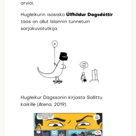
arvioi.
Hugleikurin isosisko
Úlfhildur Dagsdóttir
taas on ollut Islannin tunnetuin
sarjakuvatutkija.
Hugleikur Dagssonin kirjasta Sallittu
kaikille (Atena, 2019).