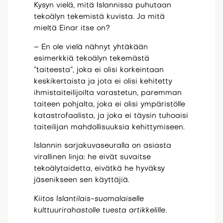
Kysyn vielä, mitä Islannissa puhutaan
tekoälyn tekemistä kuvista. Ja mitä
mieltä Einar itse on?
– En ole vielä nähnyt yhtäkään
esimerkkiä tekoälyn tekemästä
”taiteesta”, joka ei olisi korkeintaan
keskikertaista ja jota ei olisi kehitetty
ihmistaiteilijoilta varastetun, paremman
taiteen pohjalta, joka ei olisi ympäristölle
katastrofaalista, ja joka ei täysin tuhoaisi
taiteilijan mahdollisuuksia kehittymiseen.
Islannin sarjakuvaseuralla on asiasta
virallinen linja: he eivät suvaitse
tekoälytaidetta, eivätkä he hyväksy
jäsenikseen sen käyttäjiä.
Kiitos Islantilais-suomalaiselle
kulttuurirahastolle tuesta artikkelille.