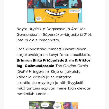
Näyte Hugleikur Dagssonin ja Árni Jón
Gunnarssonin Súperkúkur-kirjasta (2016),
jota ei ole suomennettu.
Eräs kiinnostava, tunnettu islantilainen
sarjakuvakirja on kevyt fantasiaseikkailu,
Brimrún Birta Friðþjófsdóttirin & Viktor
Ingi Guðmundssonin
The Golden Circle
(
Gullni Hringurinn
). Kirja on julkaistu
kahdella kielellä ja se esittelee
islantilaisia myyttejä ja nähtävyyksiä,
mikä tuntuisi sopivan meneillään olevaan
matkailubuumiin.