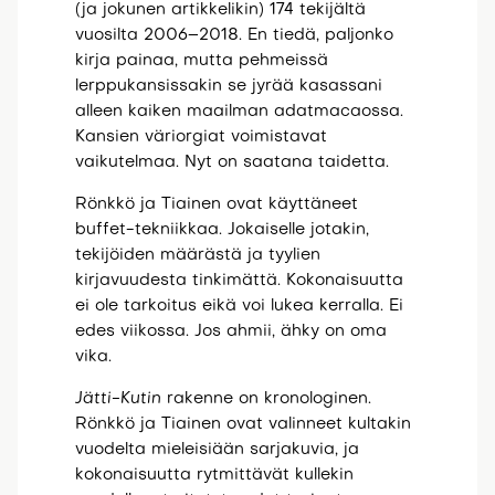
(ja jokunen artikkelikin) 174 tekijältä
vuosilta 2006–2018. En tiedä, paljonko
kirja painaa, mutta pehmeissä
lerppukansissakin se jyrää kasassani
alleen kaiken maailman adatmacaossa.
Kansien väriorgiat voimistavat
vaikutelmaa. Nyt on saatana taidetta.
Rönkkö ja Tiainen ovat käyttäneet
buffet-tekniikkaa. Jokaiselle jotakin,
tekijöiden määrästä ja tyylien
kirjavuudesta tinkimättä. Kokonaisuutta
ei ole tarkoitus eikä voi lukea kerralla. Ei
edes viikossa. Jos ahmii, ähky on oma
vika.
Jätti-Kutin
rakenne on kronologinen.
Rönkkö ja Tiainen ovat valinneet kultakin
vuodelta mieleisiään sarjakuvia, ja
kokonaisuutta rytmittävät kullekin