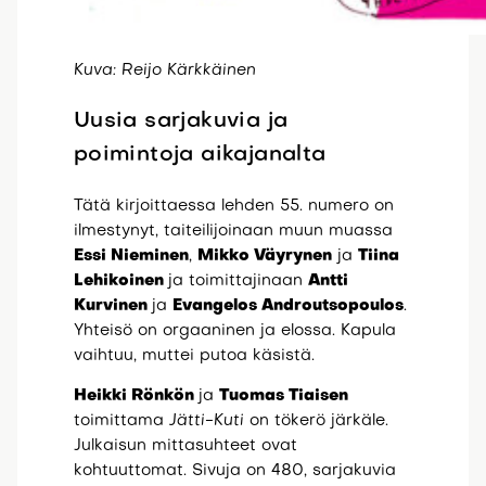
Kuva: Reijo Kärkkäinen
Uusia sarjakuvia ja
poimintoja aikajanalta
Tätä kirjoittaessa lehden 55. numero on
ilmestynyt, taiteilijoinaan muun muassa
Essi Nieminen
,
Mikko Väyrynen
ja
Tiina
Lehikoinen
ja toimittajinaan
Antti
Kurvinen
ja
Evangelos Androutsopoulos
.
Yhteisö on orgaaninen ja elossa. Kapula
vaihtuu, muttei putoa käsistä.
Heikki Rönkön
ja
Tuomas Tiaisen
toimittama
Jätti-Kuti
on tökerö järkäle.
Julkaisun mittasuhteet ovat
kohtuuttomat. Sivuja on 480, sarjakuvia