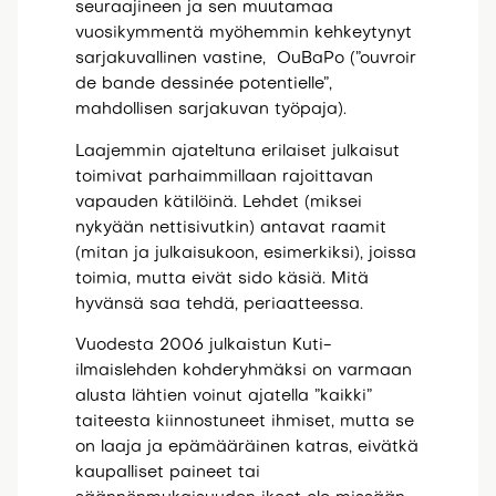
seuraajineen ja sen muutamaa
vuosikymmentä myöhemmin kehkeytynyt
sarjakuvallinen vastine,
OuBaPo (”ouvroir
de bande dessinée potentielle”,
mahdollisen sarjakuvan työpaja).
Laajemmin ajateltuna erilaiset julkaisut
toimivat parhaimmillaan rajoittavan
vapauden kätilöinä. Lehdet (miksei
nykyään nettisivutkin) antavat raamit
(mitan ja julkaisukoon, esimerkiksi), joissa
toimia, mutta eivät sido käsiä. Mitä
hyvänsä saa tehdä, periaatteessa.
Vuodesta 2006 julkaistun Kuti-
ilmaislehden kohderyhmäksi on varmaan
alusta lähtien voinut ajatella ”kaikki”
taiteesta kiinnostuneet ihmiset, mutta se
on laaja ja epämääräinen katras, eivätkä
kaupalliset paineet tai