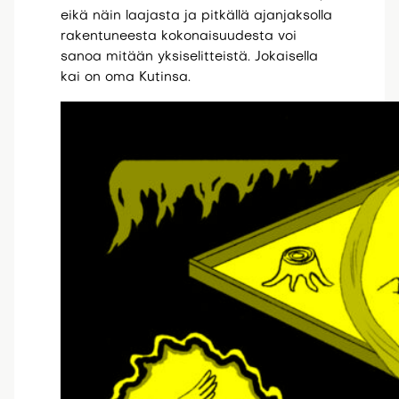
eikä näin laajasta ja pitkällä ajanjaksolla
rakentuneesta kokonaisuudesta voi
sanoa mitään yksiselitteistä. Jokaisella
kai on oma Kutinsa.