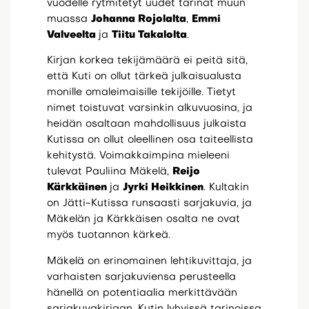
vuodelle rytmitetyt uudet tarinat muun
muassa
Johanna Rojolalta
,
Emmi
Valveelta
ja
Tiitu Takalolta
.
Kirjan korkea tekijämäärä ei peitä sitä,
että Kuti on ollut tärkeä julkaisualusta
monille omaleimaisille tekijöille. Tietyt
nimet toistuvat varsinkin alkuvuosina, ja
heidän osaltaan mahdollisuus julkaista
Kutissa on ollut oleellinen osa taiteellista
kehitystä. Voimakkaimpina mieleeni
tulevat Pauliina Mäkelä,
Reijo
Kärkkäinen
ja
Jyrki Heikkinen
. Kultakin
on Jätti-Kutissa runsaasti sarjakuvia, ja
Mäkelän ja Kärkkäisen osalta ne ovat
myös tuotannon kärkeä.
Mäkelä on erinomainen lehtikuvittaja, ja
varhaisten sarjakuviensa perusteella
hänellä on potentiaalia merkittävään
sarjakuvakirjaan. Kutin lyhyissä tarinoissa