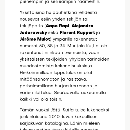
pienempiin ja selkeämpiin raameihin.
Yksittäisinä huippuhetkinä lehdestä
nousevat esiin yhden tekijän tai
tekijäparin (
Aapo Rapi
,
Alejandro
Jodorowsky
sekä
Florent Ruppert
ja
Jérôme Mulot
) ympärille rakennetut
numerot 50, 38 ja 34. Muutoin Kuti ei ole
rakentunut niinkään teemoista, vaan
yksittäisten tekijöiden lyhyiden tarinoiden
muodostamista kokonaisuuksista.
Heikoimmillaan lopputulos on ollut
mitäänsanomaton ja rasittava,
parhaimmillaan hurjaa kerronnan ja
värien ilottelua. Seuraavalla aukeamalla
kaikki voi olla toisin.
Tämän vuoksi
Jätti-Kutia
tulee lukeneeksi
jonkinlaisena 2010-luvun kokeellisen
sarjakuvan katalogina. Lähin mieleen