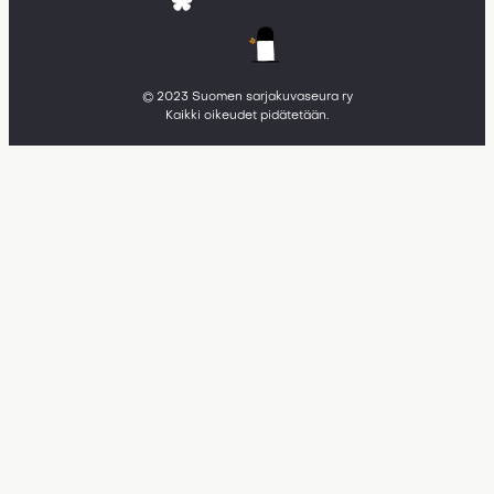
© 2023 Suomen sarjakuvaseura ry
Kaikki oikeudet pidätetään.