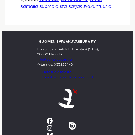
samalla suomalaista sarjakuvakulttuuria.
SUOMEN SARJAKUVASEURA RY
Tekstin talo, Lintulahdenkatu 3 (1. krs),
00530 Helsinki
info@sarjakuvaseura.fi
Y-tunnus: 0532234-0
Tietosuojaseloste
Turvallisemman tilan periatteet
Facebook
Instagram
Bluesky