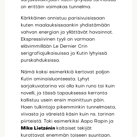
on erittäin voimakas tunnelma.
Kärkkäinen onnistuu parisivuisissaan
kuten maalauksissaankin yhdistämään
vahvan energian ja yllättävät havainnot.
Ekspressiivinen tyyli on varmaan
elävimmillään Le Dernier Crin
serigrafiajulkaisuissa ja Kutin lyhyissä
purskahduksissa.
Nämä kaksi esimerkkiä kertovat paljon
Kutin ominaisluonteesta. Lyhyt
sarjakuvatarina voi olla kuin runo tai kuin
novelli, ja tässä tapauksessa kerronta
kallistuu usein ensin mainittuun päin.
Haen tulkintoja pikemminkin tunnelmasta,
viivasta ja väreistä käsin kuin ns. tarinan
piirteistä. Toki esimerkiksi Aapo Rapin ja
Mika Lietzénin
kaltaiset tekijät
kurottavat enemmän toiseen suuntaan,