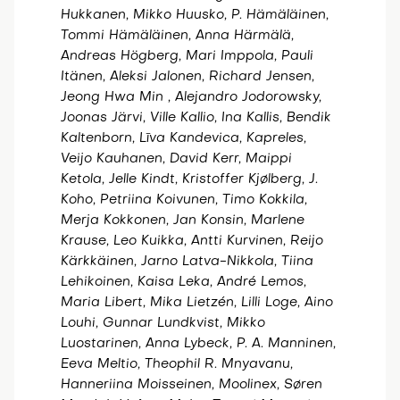
Hukkanen, Mikko Huusko, P. Hämäläinen,
Tommi Hämäläinen, Anna Härmälä,
Andreas Högberg, Mari Imppola, Pauli
Itänen, Aleksi Jalonen, Richard Jensen,
Jeong Hwa Min , Alejandro Jodorowsky,
Joonas Järvi, Ville Kallio, Ina Kallis, Bendik
Kaltenborn, Līva Kandevica, Kapreles,
Veijo Kauhanen, David Kerr, Maippi
Ketola, Jelle Kindt, Kristoffer Kjølberg, J.
Koho, Petriina Koivunen, Timo Kokkila,
Merja Kokkonen, Jan Konsin, Marlene
Krause, Leo Kuikka, Antti Kurvinen, Reijo
Kärkkäinen, Jarno Latva-Nikkola, Tiina
Lehikoinen, Kaisa Leka, André Lemos,
Maria Libert, Mika Lietzén, Lilli Loge, Aino
Louhi, Gunnar Lundkvist, Mikko
Luostarinen, Anna Lybeck, P. A. Manninen,
Eeva Meltio, Theophil R. Mnyavanu,
Hanneriina Moisseinen, Moolinex, Søren