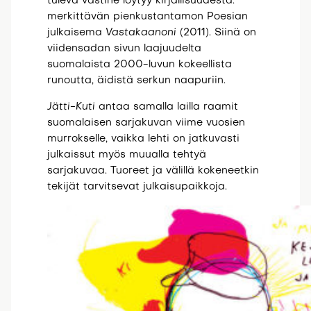
tuleva vastine löytyy kirjallisuudesta:
merkittävän pienkustantamon Poesian
julkaisema
Vastakaanoni
(2011). Siinä on
viidensadan sivun laajuudelta
suomalaista 2000-luvun kokeellista
runoutta, äidistä serkun naapuriin.
Jätti-Kuti
antaa samalla lailla raamit
suomalaisen sarjakuvan viime vuosien
murrokselle, vaikka lehti on jatkuvasti
julkaissut myös muualla tehtyä
sarjakuvaa. Tuoreet ja välillä kokeneetkin
tekijät tarvitsevat julkaisupaikkoja.