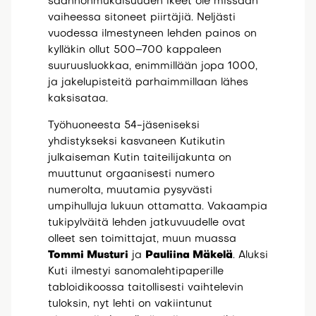
säännönmukaisuuden ikeet ole missään
vaiheessa sitoneet piirtäjiä. Neljästi
vuodessa ilmestyneen lehden painos on
kylläkin ollut 500–700 kappaleen
suuruusluokkaa, enimmillään jopa 1000,
ja jakelupisteitä parhaimmillaan lähes
kaksisataa.
Työhuoneesta 54-jäseniseksi
yhdistykseksi kasvaneen Kutikutin
julkaiseman Kutin taiteilijakunta on
muuttunut orgaanisesti numero
numerolta, muutamia pysyvästi
umpihulluja lukuun ottamatta. Vakaampia
tukipylväitä lehden jatkuvuudelle ovat
olleet sen toimittajat, muun muassa
Tommi Musturi
ja
Pauliina Mäkelä
. Aluksi
Kuti ilmestyi sanomalehtipaperille
tabloidikoossa taitollisesti vaihtelevin
tuloksin, nyt lehti on vakiintunut