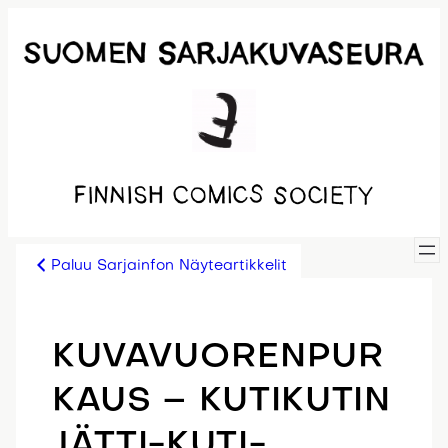
Siirry
sisältöön
Paluu Sarjainfon Näyteartikkelit
KUVAVUORENPUR
KAUS – KUTIKUTIN
JÄTTI-KUTI-