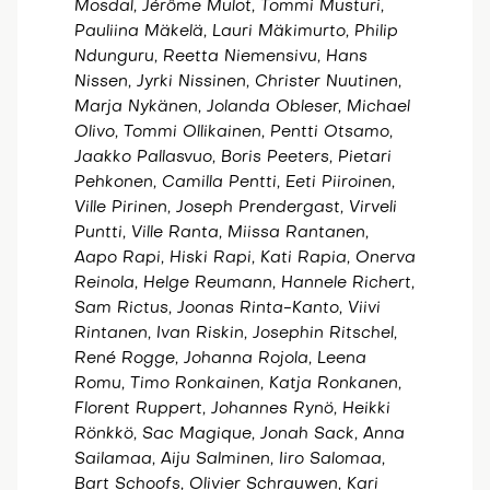
Mosdal, Jérôme Mulot, Tommi Musturi,
Pauliina Mäkelä, Lauri Mäkimurto, Philip
Ndunguru, Reetta Niemensivu, Hans
Nissen, Jyrki Nissinen, Christer Nuutinen,
Marja Nykänen, Jolanda Obleser, Michael
Olivo, Tommi Ollikainen, Pentti Otsamo,
Jaakko Pallasvuo, Boris Peeters, Pietari
Pehkonen, Camilla Pentti, Eeti Piiroinen,
Ville Pirinen, Joseph Prendergast, Virveli
Puntti, Ville Ranta, Miissa Rantanen,
Aapo Rapi, Hiski Rapi, Kati Rapia, Onerva
Reinola, Helge Reumann, Hannele Richert,
Sam Rictus, Joonas Rinta-Kanto, Viivi
Rintanen, Ivan Riskin, Josephin Ritschel,
René Rogge, Johanna Rojola, Leena
Romu, Timo Ronkainen, Katja Ronkanen,
Florent Ruppert, Johannes Rynö, Heikki
Rönkkö, Sac Magique, Jonah Sack, Anna
Sailamaa, Aiju Salminen, Iiro Salomaa,
Bart Schoofs, Olivier Schrauwen, Kari