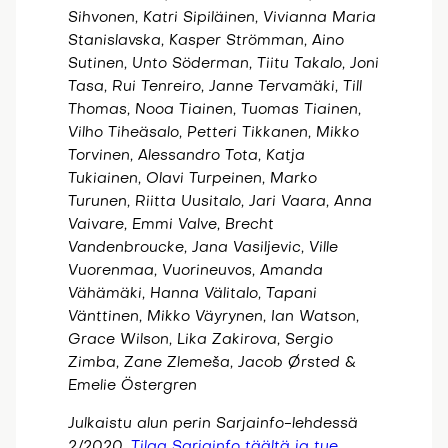
Sihvonen, Katri Sipiläinen, Vivianna Maria
Stanislavska, Kasper Strömman, Aino
Sutinen, Unto Söderman, Tiitu Takalo, Joni
Tasa, Rui Tenreiro, Janne Tervamäki, Till
Thomas, Nooa Tiainen, Tuomas Tiainen,
Vilho Tiheäsalo, Petteri Tikkanen, Mikko
Torvinen, Alessandro Tota, Katja
Tukiainen, Olavi Turpeinen, Marko
Turunen, Riitta Uusitalo, Jari Vaara, Anna
Vaivare, Emmi Valve, Brecht
Vandenbroucke, Jana Vasiljevic, Ville
Vuorenmaa, Vuorineuvos, Amanda
Vähämäki, Hanna Välitalo, Tapani
Vänttinen, Mikko Väyrynen, Ian Watson,
Grace Wilson, Lika Zakirova, Sergio
Zimba, Zane Zlemeša, Jacob Ørsted &
Emelie Östergren
Julkaistu alun perin Sarjainfo-lehdessä
2/2020.
Tilaa Sarjainfo täältä ja tue