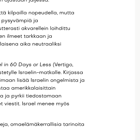
n ajastaan jäljessä.
tä kilpailla nopeudella, mutta
s pysyvämpiä ja
terasti akvarellein loihdittu
en ilmeet tarkkaan ja
laisena aika neutraaliksi
l in 60 Days or Less
(Vertigo,
stetylle Israelin-matkalle. Kirjassa
ppimaan lisää Israelin ongelmista ja
staa amerikkalaisittain
a ja pyrkii tiedostamaan
t viestit. Israel menee myös
ja, omaelämäkerrallisia tarinoita