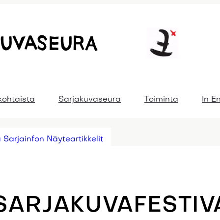
kohtaista
Sarjakuvaseura
Toiminta
In E
 Sarjainfon Näyteartikkelit
SARJAKUVAFESTIV