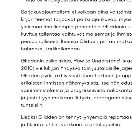
– kirja oli ilmestyessään vuonna 2016 jo hiema
Sarjakuvajournalismi ei voikaan aina välttämät
kirjan teemat tarjoavat paitsi ajankuvaa, myö
yleismaailmallisempia pohdintoja. Gliddenin uut
kuvitus tallentaa vaihtuvat maisemat ja ihmist
persoonallisesti. Itsensä Glidden piirtää matka
hahmoksi, tarkkailemaan.
Gliddenin esikoiskirja,
How to Understand Israe
2010) vie lukijan Yhdysvaltain juutalaisille järje
Glidden pyrkii aktiivisesti itsereflektioon ja o
erilaisten ihmisten näkemyksistä. Itse hän edu
vasemmistolaista ja progressiivista näkökanta
järjestettyyn matkaan liittyvät propagandistise
tunteisiin.
Lisäksi Glidden on tehnyt lyhyempiä reportaase
ja fiktiota lehtiin, verkkoon ja antologioihin.