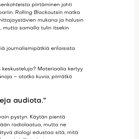
enkohteista piirtäminen johti
pariin.
Rolling Blackoutsin
matka
imittajaystävien mukana ja halusin
, mutta samalla tulin itsekin
ä journalismipätkiä erilaisista
 keskusteluja? Materiaalia kertyy
oja – otatko kuvia, piirrätkö
teja audiota.”
 vain pystyn. Käytän pientä
itään radiolaatua, mutta ne
tyvä dialogi edustaa sitä, mitä