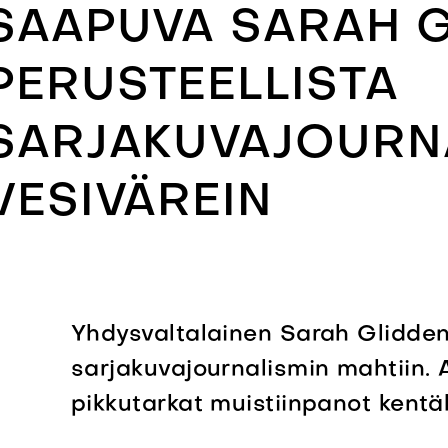
SAAPUVA SARAH G
PERUSTEELLISTA
SARJAKUVAJOURN
VESIVÄREIN
Yhdysvaltalainen Sarah Glidden
sarjakuvajournalismin mahtiin. 
pikkutarkat muistiinpanot kentäl