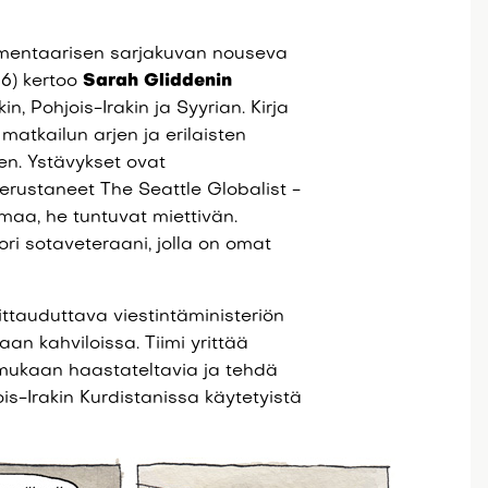
umentaarisen sarjakuvan nouseva
6) kertoo
Sarah Gliddenin
, Pohjois-Irakin ja Syyrian. Kirja
 matkailun arjen ja erilaisten
n. Ystävykset ovat
perustaneet The Seattle Globalist -
lmaa, he tuntuvat miettivän.
ri sotaveteraani, jolla on omat
ittauduttava viestintäministeriön
aan kahviloissa. Tiimi yrittää
 mukaan haastateltavia ja tehdä
ois-Irakin Kurdistanissa käytetyistä