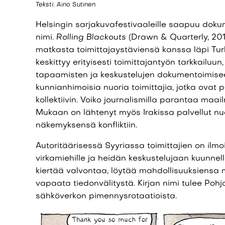
Teksti: Aino Sutinen
Helsingin sarjakuvafestivaaleille saapuu dok
nimi.
Rolling Blackouts
(Drawn & Quarterly, 201
matkasta toimittajaystäviensä kanssa läpi Turkin
keskittyy erityisesti toimittajantyön tarkkailuun,
tapaamisten ja keskustelujen dokumentoimisee
kunnianhimoisia nuoria toimittajia, jotka ovat 
kollektiivin. Voiko journalismilla parantaa maai
Mukaan on lähtenyt myös Irakissa palvellut nuo
näkemyksensä konfliktiin.
Autoritäärisessä Syyriassa toimittajien on ilmo
virkamiehille ja heidän keskustelujaan kuunnell
kiertää valvontaa, löytää mahdollisuuksiensa
vapaata tiedonvälitystä. Kirjan nimi tulee Pohj
sähköverkon pimennysrotaatioista.