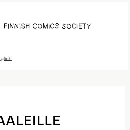
nglish
AALEILLE