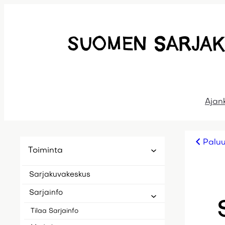
Siirry
sisältöön
Ajan
Paluu
Toiminta
Sarjakuvakeskus
Sarjainfo
Tilaa Sarjainfo