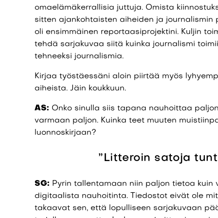
omaelämäkerrallisia juttuja. Omista kiinnostuks
sitten ajankohtaisten aiheiden ja journalismin 
oli ensimmäinen reportaasiprojektini. Kuljin to
tehdä sarjakuvaa siitä kuinka journalismi toimii
tehneeksi journalismia.
Kirjaa työstäessäni aloin piirtää myös lyhyempi
aiheista. Jäin koukkuun.
AS:
Onko sinulla siis tapana nauhoittaa paljon
varmaan paljon. Kuinka teet muuten muistiinpan
luonnoskirjaan?
”Litteroin satoja tun
SG:
Pyrin tallentamaan niin paljon tietoa kuin
digitaalista nauhoitinta. Tiedostot eivät ole m
takaavat sen, että lopulliseen sarjakuvaan pää