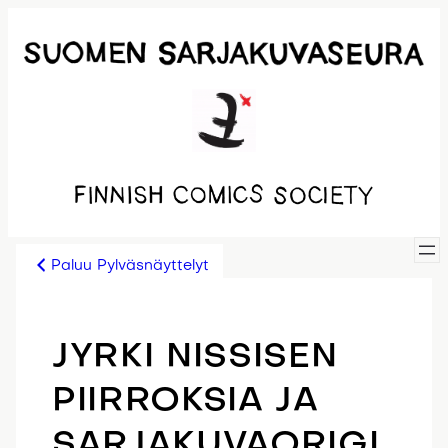
Siirry
sisältöön
Paluu Pylväsnäyttelyt
JYRKI NISSISEN
PIIRROKSIA JA
SARJAKUVAORIGI