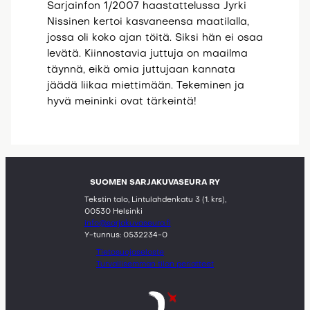
Sarjainfon 1/2007 haastattelussa Jyrki
Nissinen kertoi kasvaneensa maatilalla,
jossa oli koko ajan töitä. Siksi hän ei osaa
levätä. Kiinnostavia juttuja on maailma
täynnä, eikä omia juttujaan kannata
jäädä liikaa miettimään. Tekeminen ja
hyvä meininki ovat tärkeintä!
SUOMEN SARJAKUVASEURA RY
Tekstin talo, Lintulahdenkatu 3 (1. krs),
00530 Helsinki
info@sarjakuvaseura.fi
Y-tunnus: 0532234-0
Tietosuojaseloste
Turvallisemman tilan periatteet