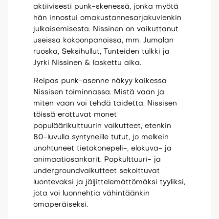
aktiivisesti punk-skenessä, jonka myötä
hän innostui omakustannesarjakuvienkin
julkaisemisesta. Nissinen on vaikuttanut
useissa kokoonpanoissa, mm. Jumalan
ruoska, Seksihullut, Tunteiden tulkki ja
Jyrki Nissinen & laskettu aika.
Reipas punk-asenne näkyy kaikessa
Nissisen toiminnassa. Mistä vaan ja
miten vaan voi tehdä taidetta. Nissisen
töissä erottuvat monet
populäärikulttuurin vaikutteet, etenkin
80-luvulla syntyneille tutut, jo melkein
unohtuneet tietokonepeli-, elokuva- ja
animaatiosankarit. Popkulttuuri- ja
undergroundvaikutteet sekoittuvat
luontevaksi ja jäljittelemättömäksi tyyliksi,
jota voi luonnehtia vähintäänkin
omaperäiseksi.