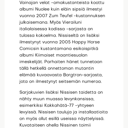
Vainajan velat -omakustanteista koottu
albumi Nuolee kuin eläin sipsiä ilmestyi
vuonna 2007 Zum Teufel -kustannuksen
julkaisemana. Myös Vierailuni
italialaisessa kodissa -sarjasta on
tulossa kokoelma. Nissiseltä on lisäksi
ilmestynyt vuonna 2005 Happy Horse
Comicsin kustantamana esikoispitkä
albumi Kiimaiset maantiesuolan
imeskelijät. Parhaiten hänet tunnetaan
tällä hetkellä onnettoman mutantin
elämää kuvaavasta Borgtron-sarjasta,
jota on ilmestynyt seitsemän numeroa.
Sarjakuvien lisäksi Nissisen taidetta on
nähty muun muassa levynkansissa,
esimerkiksi Kakkahätä-77 -yhtyeen
levyissä. Nissisen tauluja ja installaatioita
on myös ollut esillä useissa näyttelyissä.
Kuvataiteen ohella Nissinen toimii