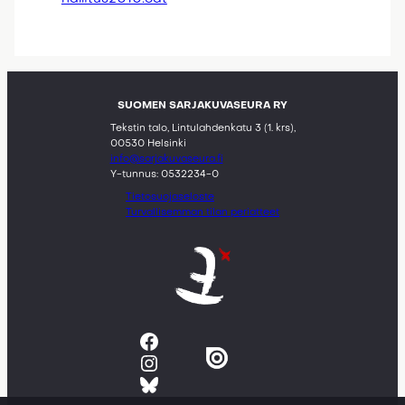
SUOMEN SARJAKUVASEURA RY
Tekstin talo, Lintulahdenkatu 3 (1. krs),
00530 Helsinki
info@sarjakuvaseura.fi
Y-tunnus: 0532234-0
Tietosuojaseloste
Turvallisemman tilan periatteet
Facebook
Instagram
Bluesky