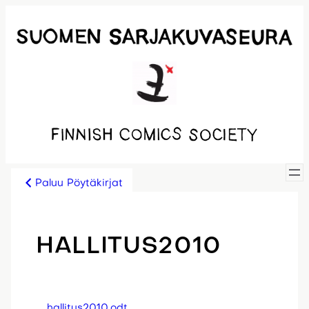
Siirry
sisältöön
Paluu Pöytäkirjat
HALLITUS2010
hallitus2010.odt