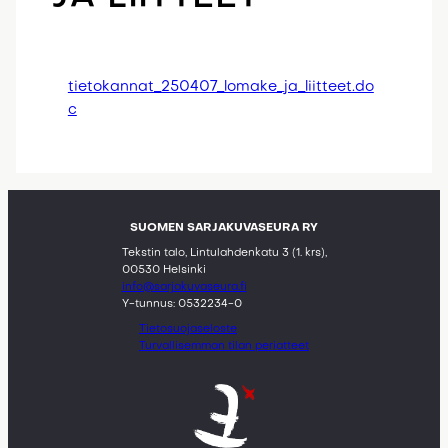
tietokannat_250407_lomake_ja_liitteet.do
c
SUOMEN SARJAKUVASEURA RY
Tekstin talo, Lintulahdenkatu 3 (1. krs),
00530 Helsinki
info@sarjakuvaseura.fi
Y-tunnus: 0532234-0
Tietosuojaseloste
Turvallisemman tilan periatteet