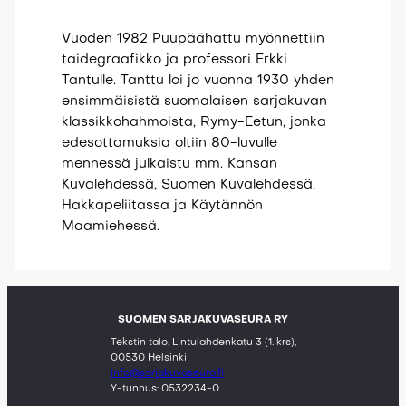
Vuoden 1982 Puupäähattu myönnettiin
taidegraafikko ja professori Erkki
Tantulle. Tanttu loi jo vuonna 1930 yhden
ensimmäisistä suomalaisen sarjakuvan
klassikkohahmoista, Rymy-Eetun, jonka
edesottamuksia oltiin 80-luvulle
mennessä julkaistu mm. Kansan
Kuvalehdessä, Suomen Kuvalehdessä,
Hakkapeliitassa ja Käytännön
Maamiehessä.
SUOMEN SARJAKUVASEURA RY
Tekstin talo, Lintulahdenkatu 3 (1. krs),
00530 Helsinki
info@sarjakuvaseura.fi
Y-tunnus: 0532234-0