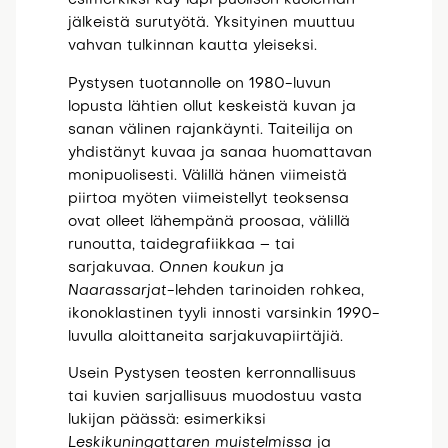
jälkeistä surutyötä. Yksityinen muuttuu
vahvan tulkinnan kautta yleiseksi.
Pystysen tuotannolle on 1980-luvun
lopusta lähtien ollut keskeistä kuvan ja
sanan välinen rajankäynti. Taiteilija on
yhdistänyt kuvaa ja sanaa huomattavan
monipuolisesti. Välillä hänen viimeistä
piirtoa myöten viimeistellyt teoksensa
ovat olleet lähempänä proosaa, välillä
runoutta, taidegrafiikkaa – tai
sarjakuvaa.
Onnen koukun
ja
Naarassarjat
-lehden tarinoiden rohkea,
ikonoklastinen tyyli innosti varsinkin 1990-
luvulla aloittaneita sarjakuvapiirtäjiä.
Usein Pystysen teosten kerronnallisuus
tai kuvien sarjallisuus muodostuu vasta
lukijan päässä: esimerkiksi
Leskikuningattaren muistelmissa
ja