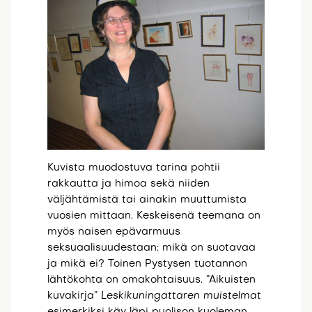
Kuvista muodostuva tarina pohtii
rakkautta ja himoa sekä niiden
väljähtämistä tai ainakin muuttumista
vuosien mittaan. Keskeisenä teemana on
myös naisen epävarmuus
seksuaalisuudestaan: mikä on suotavaa
ja mikä ei? Toinen Pystysen tuotannon
lähtökohta on omakohtaisuus. ”Aikuisten
kuvakirja”
Leskikuningattaren muistelmat
esimerkiksi käy läpi puolison kuoleman