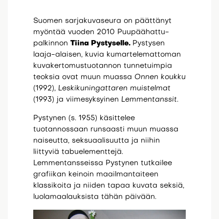
Suomen sarjakuvaseura on päättänyt
myöntää vuoden 2010 Puupäähattu-
palkinnon
Tiina Pystyselle.
Pystysen
laaja-alaisen, kuvia kumartelemattoman
kuvakertomustuotannon tunnetuimpia
teoksia ovat muun muassa
Onnen koukku
(1992),
Leskikuningattaren muistelmat
(1993) ja viimesyksyinen
Lemmentanssit
.
Pystynen (s. 1955) käsittelee
tuotannossaan runsaasti muun muassa
naiseutta, seksuaalisuutta ja niihin
liittyviä tabuelementtejä.
Lemmentansseissa Pystynen tutkailee
grafiikan keinoin maailmantaiteen
klassikoita ja niiden tapaa kuvata seksiä,
luolamaalauksista tähän päivään.