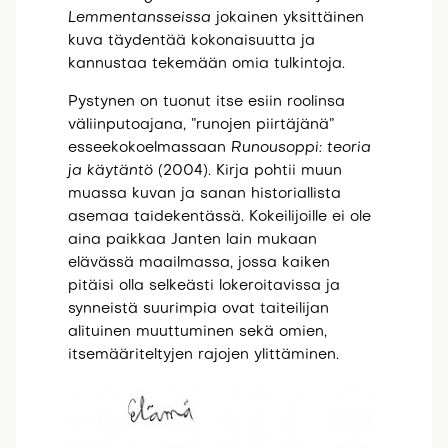
Lemmentansseissa
jokainen yksittäinen
kuva täydentää kokonaisuutta ja
kannustaa tekemään omia tulkintoja.
Pystynen on tuonut itse esiin roolinsa
väliinputoajana, ”runojen piirtäjänä”
esseekokoelmassaan
Runousoppi: teoria
ja käytäntö
(2004). Kirja pohtii muun
muassa kuvan ja sanan historiallista
asemaa taidekentässä. Kokeilijoille ei ole
aina paikkaa Janten lain mukaan
elävässä maailmassa, jossa kaiken
pitäisi olla selkeästi lokeroitavissa ja
synneistä suurimpia ovat taiteilijan
alituinen muuttuminen sekä omien,
itsemääriteltyjen rajojen ylittäminen.