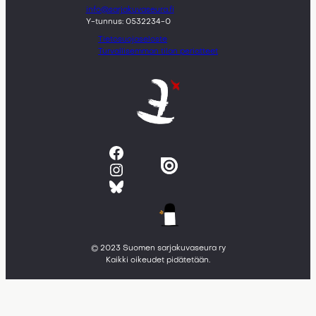
info@sarjakuvaseura.fi
Y-tunnus: 0532234-0
Tietosuojaseloste
Turvallisemman tilan periatteet
Facebook
Instagram
Bluesky
© 2023 Suomen sarjakuvaseura ry
Kaikki oikeudet pidätetään.