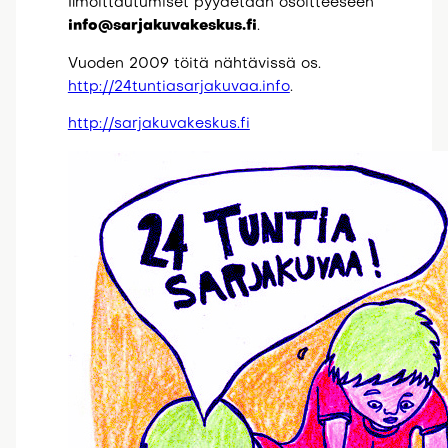
Ilmoittautumiset pyydetään osoitteeseen
info@sarjakuvakeskus.fi
.
Vuoden 2009 töitä nähtävissä os.
http://24tuntiasarjakuvaa.info
.
http://sarjakuvakeskus.fi