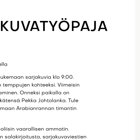
AKUVATYÖPAJA
lla
la lukemaan sarjakuvia klo 9:00.
n temppujen kohteeksi. Viimeisin
minen. Onneksi paikalla on
a kätensä Pekka Johtolanka. Tule
emaan Arabianrannan timantin
liisin vaarallisen ammatin.
 salakirjoitusta, sarjakuvaviestien