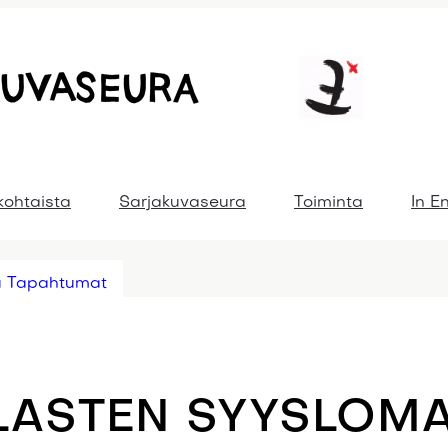
kohtaista
Sarjakuvaseura
Toiminta
In E
u Tapahtumat
LASTEN SYYSLOM