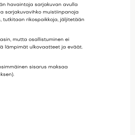
dään havaintoja sarjakuvan avulla
a sarjakuvavihko muistiinpanoja
, tutkitaan rikospaikkoja, jäljitetään
in, mutta osallistuminen ei
kä lämpimät ulkovaatteet ja eväät.
ensimmäinen sisarus maksaa
ksen).