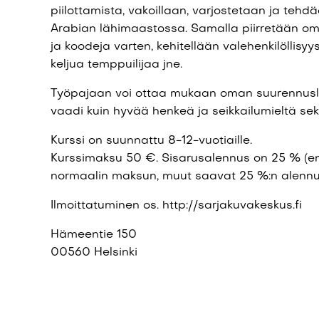
piilottamista, vakoillaan, varjostetaan ja teh
Arabian lähimaastossa. Samalla piirretään om
ja koodeja varten, kehitellään valehenkilöllisyys
keljua temppuilijaa jne.
Työpajaan voi ottaa mukaan oman suurennuslas
vaadi kuin hyvää henkeä ja seikkailumieltä se
Kurssi on suunnattu 8-12-vuotiaille.
Kurssimaksu 50 €. Sisarusalennus on 25 % (
normaalin maksun, muut saavat 25 %:n alennu
Ilmoittatuminen os. http://sarjakuvakeskus.fi
Hämeentie 150
00560 Helsinki