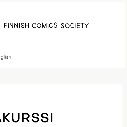
nglish
AKURSSI