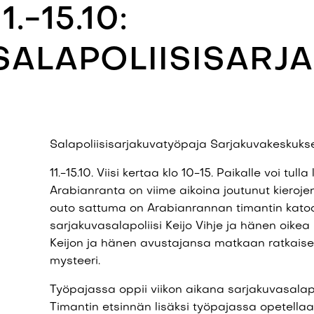
11.-15.10:
SALAPOLIISISARJ
Salapoliisisarjakuvatyöpaja Sarjakuvakeskukse
11.-15.10. Viisi kertaa klo 10-15. Paikalle voi tul
Arabianranta on viime aikoina joutunut kieroje
outo sattuma on Arabianrannan timantin katoa
sarjakuvasalapoliisi Keijo Vihje ja hänen oike
Keijon ja hänen avustajansa matkaan ratkais
mysteeri.
Työpajassa oppii viikon aikana sarjakuvasalapo
Timantin etsinnän lisäksi työpajassa opetellaan