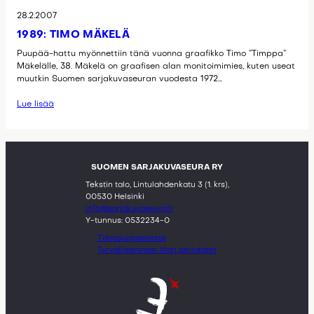
28.2.2007
1989: TIMO MÄKELÄ
Puupää-hattu myönnettiin tänä vuonna graafikko Timo ”Timppa”
Mäkelälle, 38. Mäkelä on graafisen alan monitoimimies, kuten useat
muutkin Suomen sarjakuvaseuran vuodesta 1972…
Lue lisää
SUOMEN SARJAKUVASEURA RY
Tekstin talo, Lintulahdenkatu 3 (1. krs),
00530 Helsinki
info@sarjakuvaseura.fi
Y-tunnus: 0532234-0
Tietosuojaseloste
Turvallisemman tilan periatteet