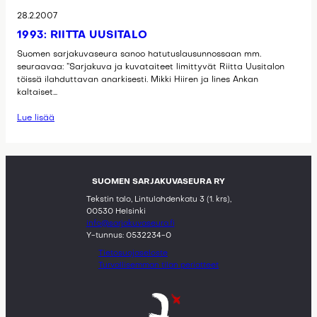
28.2.2007
1993: RIITTA UUSITALO
Suomen sarjakuvaseura sanoo hatutuslausunnossaan mm.
seuraavaa: ”Sarjakuva ja kuvataiteet limittyvät Riitta Uusitalon
töissä ilahduttavan anarkisesti. Mikki Hiiren ja Iines Ankan
kaltaiset…
Lue lisää
SUOMEN SARJAKUVASEURA RY
Tekstin talo, Lintulahdenkatu 3 (1. krs),
00530 Helsinki
info@sarjakuvaseura.fi
Y-tunnus: 0532234-0
Tietosuojaseloste
Turvallisemman tilan periatteet