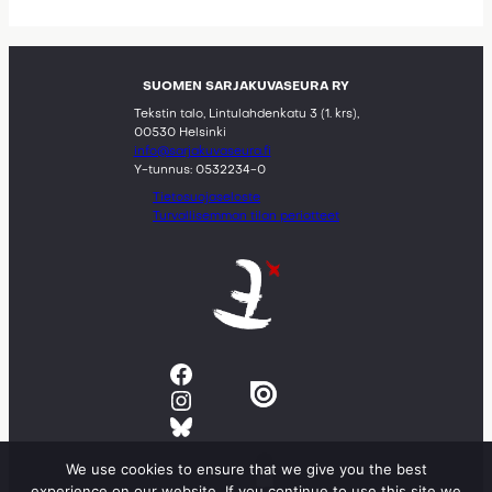
SUOMEN SARJAKUVASEURA RY
Tekstin talo, Lintulahdenkatu 3 (1. krs),
00530 Helsinki
info@sarjakuvaseura.fi
Y-tunnus: 0532234-0
Tietosuojaseloste
Turvallisemman tilan periatteet
Facebook
Instagram
Bluesky
We use cookies to ensure that we give you the best
experience on our website. If you continue to use this site we