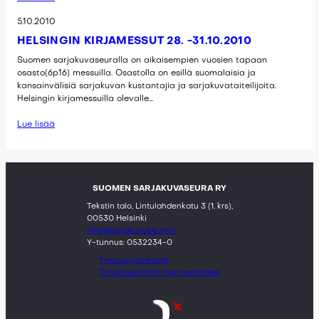
5.10.2010
HELSINGIN KIRJAMESSUT 28. -31.10.2010
Suomen sarjakuvaseuralla on aikaisempien vuosien tapaan
osasto(6p16) messuilla. Osastolla on esillä suomalaisia ja
kansainvälisiä sarjakuvan kustantajia ja sarjakuvataiteilijoita.
Helsingin kirjamessuilla olevalle…
Lue lisää
SUOMEN SARJAKUVASEURA RY
Tekstin talo, Lintulahdenkatu 3 (1. krs),
00530 Helsinki
info@sarjakuvaseura.fi
Y-tunnus: 0532234-0
Tietosuojaseloste
Turvallisemman tilan periatteet