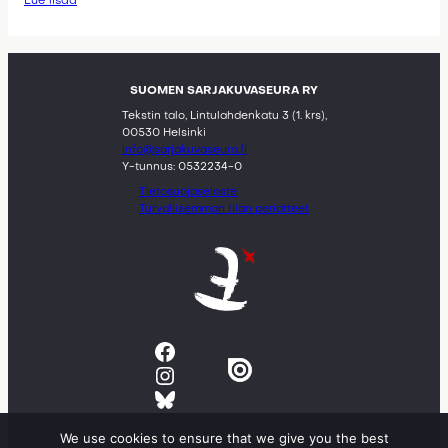
Lue lisää
SUOMEN SARJAKUVASEURA RY
Tekstin talo, Lintulahdenkatu 3 (1. krs),
00530 Helsinki
info@sarjakuvaseura.fi
Y-tunnus: 0532234-0
Tietosuojaseloste
Turvallisemman tilan periatteet
Facebook
Instagram
Bluesky
We use cookies to ensure that we give you the best