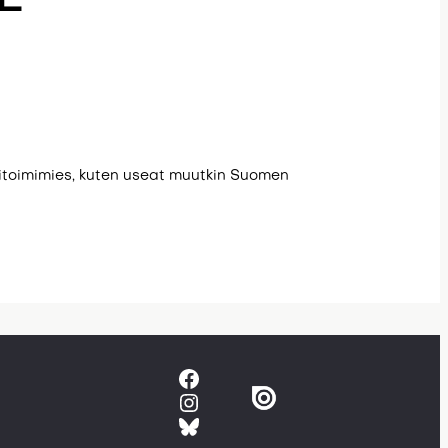
itoimimies, kuten useat muutkin Suomen
Facebook
Instagram
Bluesky