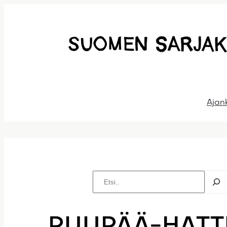
Siirry
sisältöön
Ajan
Etsi
PUUPÄÄ-HATT