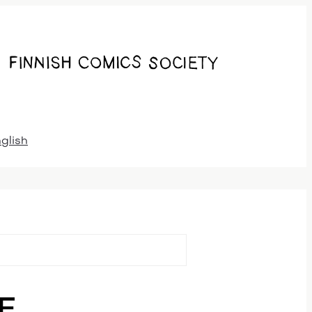
nglish
E