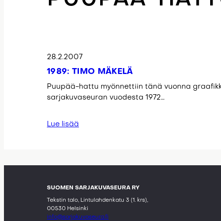
28.2.2007
1989: TIMO MÄKELÄ
Puupää-hattu myönnettiin tänä vuonna graafikk
sarjakuvaseuran vuodesta 1972…
Lue lisää
SUOMEN SARJAKUVASEURA RY
Tekstin talo, Lintulahdenkatu 3 (1. krs),
00530 Helsinki
info@sarjakuvaseura.fi