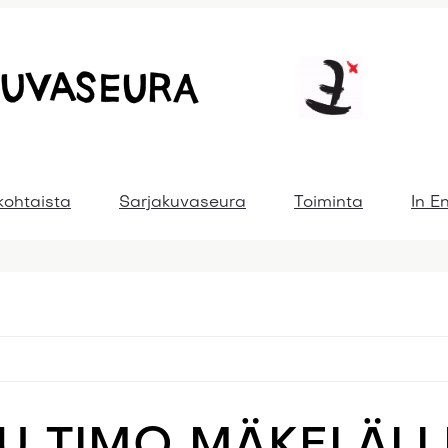
kohtaista
Sarjakuvaseura
Toiminta
In E
U TIMO MÄKELÄLL