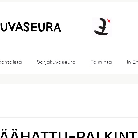
kohtaista
Sarjakuvaseura
Toiminta
In E
ÄÄHATTU-PALKIN