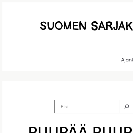
Siirry
sisältöön
Ajan
Etsi
PUUPÄÄ PUUP