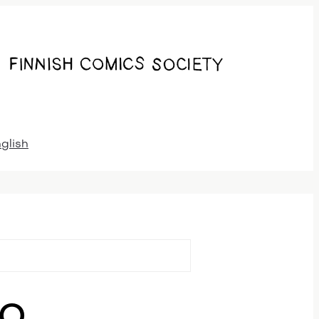
nglish
TO