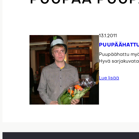
13.1.2011
PUUPÄÄHATTU
Puupäähattu myönn
Hyvä sarjakuvata
Lue lisää