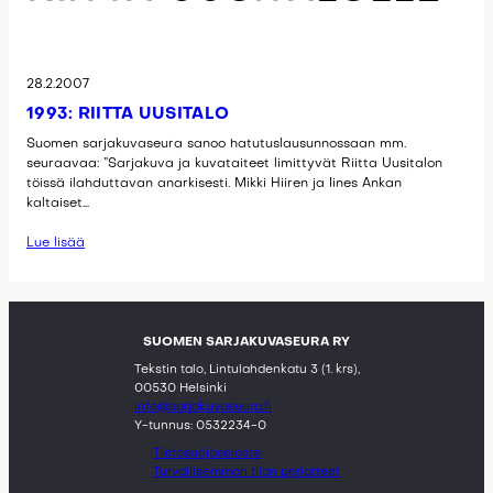
28.2.2007
1993: RIITTA UUSITALO
Suomen sarjakuvaseura sanoo hatutuslausunnossaan mm.
seuraavaa: ”Sarjakuva ja kuvataiteet limittyvät Riitta Uusitalon
töissä ilahduttavan anarkisesti. Mikki Hiiren ja Iines Ankan
kaltaiset…
Lue lisää
SUOMEN SARJAKUVASEURA RY
Tekstin talo, Lintulahdenkatu 3 (1. krs),
00530 Helsinki
info@sarjakuvaseura.fi
Y-tunnus: 0532234-0
Tietosuojaseloste
Turvallisemman tilan periatteet