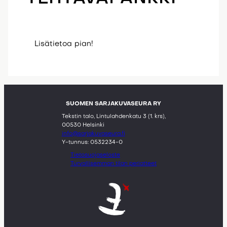
Lisätietoa pian!
SUOMEN SARJAKUVASEURA RY
Tekstin talo, Lintulahdenkatu 3 (1. krs),
00530 Helsinki
info@sarjakuvaseura.fi
Y-tunnus: 0532234-0
Tietosuojaseloste
Turvallisemman tilan periatteet