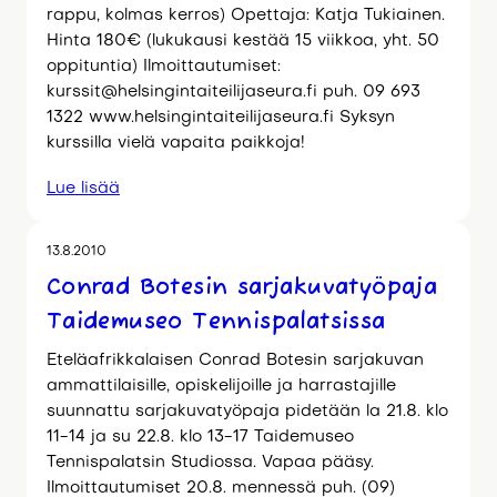
rappu, kolmas kerros) Opettaja: Katja Tukiainen.
Hinta 180€ (lukukausi kestää 15 viikkoa, yht. 50
oppituntia) Ilmoittautumiset:
kurssit@helsingintaiteilijaseura.fi puh. 09 693
1322 www.helsingintaiteilijaseura.fi Syksyn
kurssilla vielä vapaita paikkoja!
Lue lisää
13.8.2010
Conrad Botesin sarjakuvatyöpaja
Taidemuseo Tennispalatsissa
Eteläafrikkalaisen Conrad Botesin sarjakuvan
ammattilaisille, opiskelijoille ja harrastajille
suunnattu sarjakuvatyöpaja pidetään la 21.8. klo
11-14 ja su 22.8. klo 13-17 Taidemuseo
Tennispalatsin Studiossa. Vapaa pääsy.
Ilmoittautumiset 20.8. mennessä puh. (09)