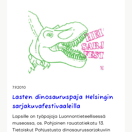
7.9.2010
Lasten dinosauruspaja Helsingin
sarjakuvafestivaaleilla
Lapsille on työpajoja Luonnontieteellisessä
museossa, os. Pohjoinen rauatatiekatu 13.
Tietoiskut Pohjustusta dinosaurussarjakuviin