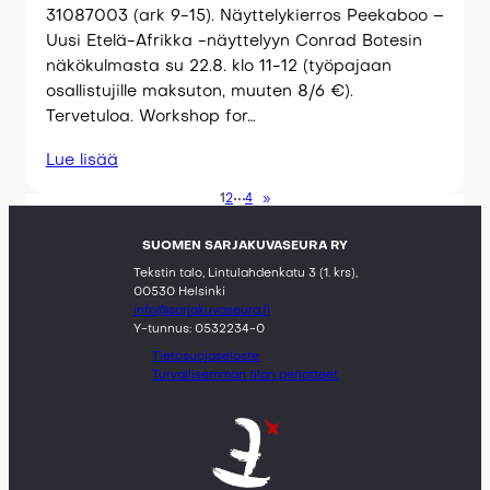
31087003 (ark 9-15). Näyttelykierros Peekaboo –
Uusi Etelä-Afrikka -näyttelyyn Conrad Botesin
näkökulmasta su 22.8. klo 11-12 (työpajaan
osallistujille maksuton, muuten 8/6 €).
Tervetuloa. Workshop for…
Lue lisää
1
2
4
»
SUOMEN SARJAKUVASEURA RY
Tekstin talo, Lintulahdenkatu 3 (1. krs),
00530 Helsinki
info@sarjakuvaseura.fi
Y-tunnus: 0532234-0
Tietosuojaseloste
Turvallisemman tilan periatteet