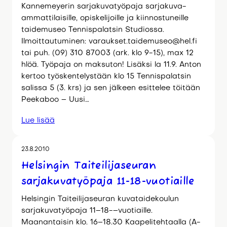
Kannemeyerin sarjakuvatyöpaja sarjakuva-
ammattilaisille, opiskelijoille ja kiinnostuneille
taidemuseo Tennispalatsin Studiossa.
Ilmoittautuminen: varaukset.taidemuseo@hel.fi
tai puh. (09) 310 87003 (ark. klo 9-15), max 12
hlöä. Työpaja on maksuton! Lisäksi la 11.9. Anton
kertoo työskentelystään klo 15 Tennispalatsin
salissa 5 (3. krs) ja sen jälkeen esittelee töitään
Peekaboo – Uusi…
Lue lisää
23.8.2010
Helsingin Taiteilijaseuran
sarjakuvatyöpaja 11-18-vuotiaille
Helsingin Taiteilijaseuran kuvataidekoulun
sarjakuvatyöpaja 11–18-–vuotiaille.
Maanantaisin klo. 16–18.30 Kaapelitehtaalla (A-