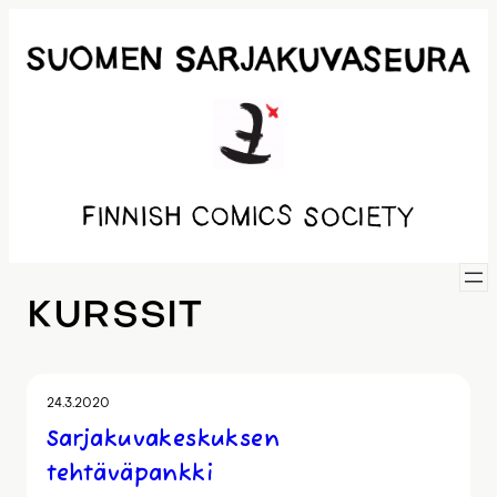
Siirry
sisältöön
KURSSIT
24.3.2020
Sarjakuvakeskuksen
tehtäväpankki