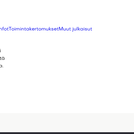
nfot
Toimintakertomukset
Muut julkaisut
i
stä
a.