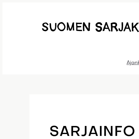
Siirry
sisältöön
Ajan
SARJAINFO