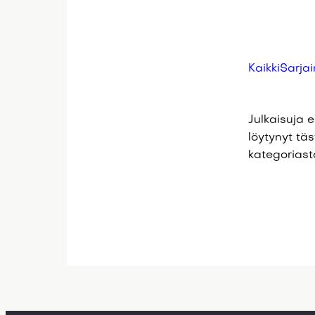
Kaikki
Sarjai
Julkaisuja e
löytynyt tä
kategoriast