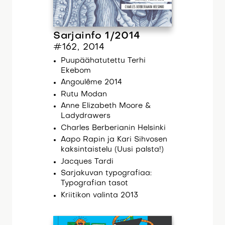
Sarjainfo 1/2014
#162, 2014
Puupäähatutettu Terhi
Ekebom
Angoulême 2014
Rutu Modan
Anne Elizabeth Moore &
Ladydrawers
Charles Berberianin Helsinki
Aapo Rapin ja Kari Sihvosen
kaksintaistelu (Uusi palsta!)
Jacques Tardi
Sarjakuvan typografiaa:
Typografian tasot
Kriitikon valinta 2013