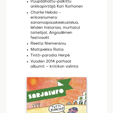
Puupäähattu-palkittu
ankkapiirtäjä Kari Korhonen
Charlie Hebdo -
erikoisnumero:
sananvapauskeskustelua,
lehden historiaa, murhatut
taiteilijat, Angoulêmen
festivaalit
Reetta Niemensivu
Mattipekka Ratia
Tintti-parodia Herpé
Vuoden 2014 parhaat
albumit – kriitikon valinta