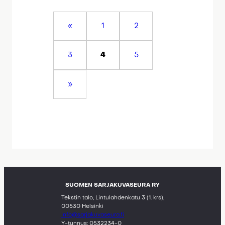
«
1
2
3
4
5
»
SUOMEN SARJAKUVASEURA RY
Tekstin talo, Lintulahdenkatu 3 (1. krs),
00530 Helsinki
info@sarjakuvaseura.fi
Y-tunnus: 0532234-0