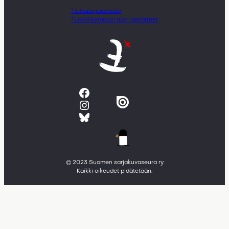
Tietosuojaseloste
Turvallisemman tilan periatteet
Facebook
Instagram
Bluesky
© 2023 Suomen sarjakuvaseura ry
Kaikki oikeudet pidätetään.