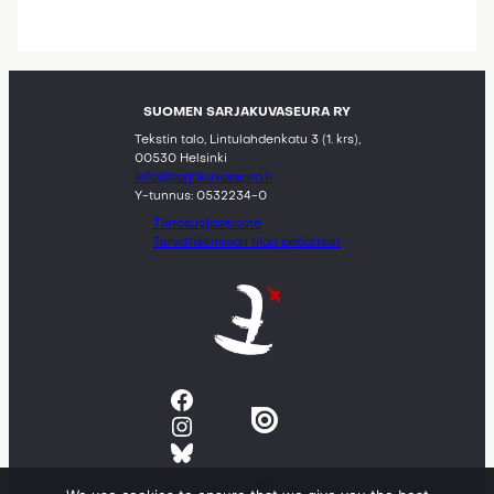
SUOMEN SARJAKUVASEURA RY
Tekstin talo, Lintulahdenkatu 3 (1. krs),
00530 Helsinki
info@sarjakuvaseura.fi
Y-tunnus: 0532234-0
Tietosuojaseloste
Turvallisemman tilan periatteet
Facebook
Instagram
Bluesky