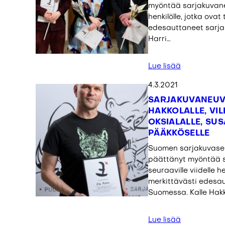
myöntää sarjakuvane
henkilölle, jotka ova
edesauttaneet sarj
Harri…
Lue lisää
4.3.2021
SARJAKUVANEUV
HAKKOLALLE, VIL
OKSIALALLE, SU
PÄÄKKÖSELLE
Suomen sarjakuvase
päättänyt myöntää 
seuraaville viidelle h
merkittävästi edesa
Suomessa. Kalle Hak
Lue lisää