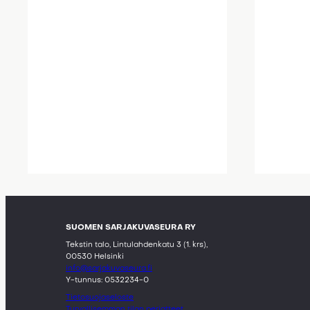
SUOMEN SARJAKUVASEURA RY
Tekstin talo, Lintulahdenkatu 3 (1. krs),
00530 Helsinki
info@sarjakuvaseura.fi
Y-tunnus: 0532234-0
Tietosuojaseloste
Turvallisemman tilan periatteet