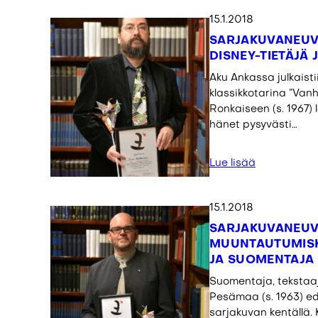
15.1.2018
SARJAKUVANEUV
DISNEY-TIETÄJÄ
Aku Ankassa julkaist
klassikkotarina ”Vanh
Ronkaiseen (s. 1967)
hänet pysyvästi…
Lue lisää
15.1.2018
SARJAKUVANEUV
MUUNTAUTUMISKY
JA SUOMENTAJA
Suomentaja, tekstaaja
Pesämaa (s. 1963) e
sarjakuvan kentällä.