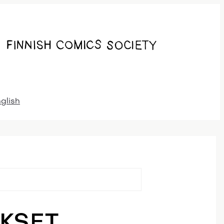
nglish
KSET