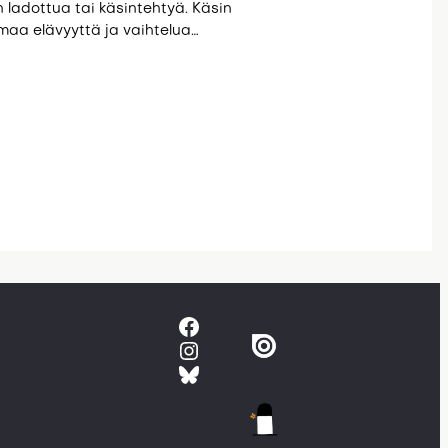
in ladottua tai käsintehtyä. Käsin
maa elävyyttä ja vaihtelua…
Facebook
Instagram
Bluesky