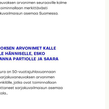
uvoksen arvonimen seuraaville kolme
t toiminnallaan merkittävästi
akuvailmaisun asemaa Suomessa.
OKSEN ARVONIMET KALLE
LE HÄNNISELLE, ESKO
SANNA PARTIOLLE JA SAARA
ura on 50-vuotisjuhlavuonnaan
sarjakuvaneuvoksen arvonimen
enkilölle, jotka ovat toiminnallaan
uttaneet sarjakuvailmaisun asemaa
kola…