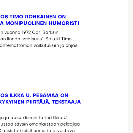
OS TIMO RONKAINEN ON
 JA MONIPUOLINEN HUMORISTI
iin vuonna 1972 Carl Barksin
an linnan salaisuus”. Se teki Timo
 lähtemättömän vaikutuksen ja ohjasi
OS ILKKA U. PESÄMAA ON
KYINEN PIIRTÄJÄ, TEKSTAAJA
 ja absurdismin taituri Ilkka U.
dustaa täysin omanlaistaan pelaajaa
 Klassista kreisihuumoria arvostava