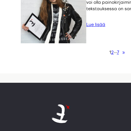
voi olla painokirjaim
tekstauksessa on sa
Lue lisää
1
2
7
»