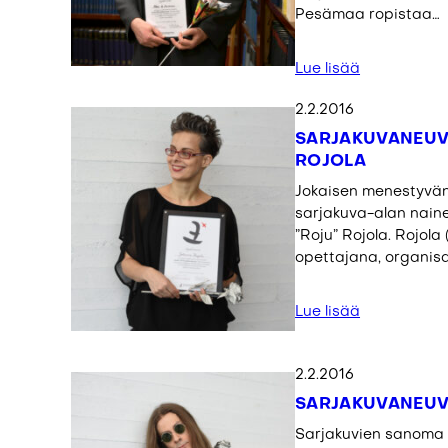
Pesämaa ropistaa…
Lue lisää
2.2.2016
SARJAKUVANEUV
ROJOLA
Jokaisen menestyvän
sarjakuva-alan nain
”Roju” Rojola. Rojola
opettajana, organisa
Lue lisää
2.2.2016
SARJAKUVANEUV
Sarjakuvien sanoma vä